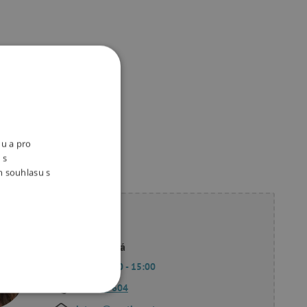
nu a pro
 s
m souhlasu s
ete poradit?
Linda Hodková
Po - Pá 9:00 - 15:00
770 601 604
OOKIES