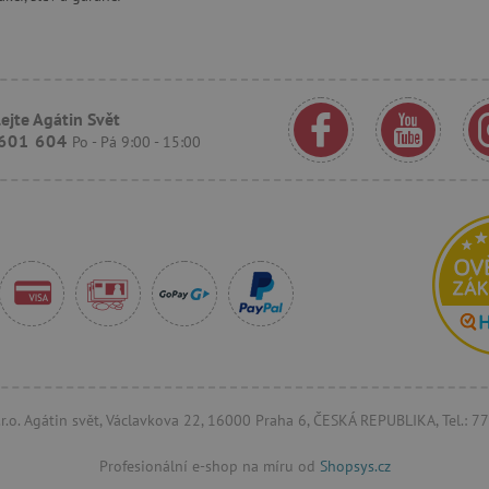
www.agatinsvet.cz
1 rok 1
OnLine chat
měsíc
rimentVariant
www.agatinsvet.cz
4 měsíce
.agatinsvet.cz
1 měsíc
Tento cookie se používá k jedinečné
ejte Agátin Svět
která mají přístup k webové stránc
a zlepšila uživatelskou zkušenost.
601 604
Po - Pá 9:00 - 15:00
www.agatinsvet.cz
1 den
Zapamatování filtru produktů
der
/
Vyprší
Vyprší
Popis
Popis
na
Provider
/
Doména
Vyprší
Popis
1 hodina
.agatinsvet.cz
1
Tato cookie se používá ke zlepšení výkonnosti a funkčnosti Googl
Tento soubor cookie se používá k ukládání informací o tom, ja
Zavřením
e
hodina
efektivního fungování vložených služeb nebo dokumentů na web
webové stránky, a pomáhá při vytváření analytické zprávy o t
prohlížeče
.com
google.com
https://policies.google.com/privacy
vedou. Údaje shromážděné včetně počtu návštěvníků, zdroje, 
stránek navštívených v anonymní podobě.
.agatinsvet.cz
Zavřením
Zavřením
Tato cookie se používá pro účely sledování uživatelů napříč relace
prohlížeče
nsvet.cz
prohlížeče
1 rok 1
uživatelských zkušeností udržováním konzistence relace a poskyt
Tento soubor cookie používá Google Analytics k zachování sta
měsíc
služeb.
okie
.agatinsvet.cz
1 rok 1
Cookie která slouží pro zobr
měsíc
.r.o. Agátin svět, Václavkova 22, 16000 Praha 6, ČESKÁ REPUBLIKA, Tel.: 
1 rok 1
1 rok 1
Tyto soubory cookie používá videopřehrávač Vimeo na webových 
Cookie pro měření návštěvnosti ve službě google analytics.
nc.
e LLC
měsíc
měsíc
nsvet.cz
.tremorhub.com
1 měsíc
Tento cookie se používá ke s
interakcí a zapojení se do o
Profesionální e-shop na míru od
Shopsys.cz
pro zlepšení poskytování slu
shromažďovat údaje o chování