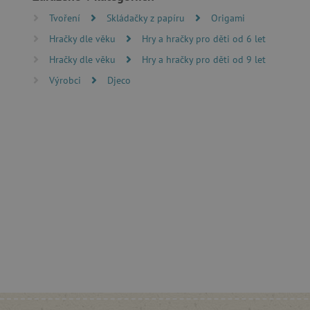
Tvoření
Skládačky z papíru
Origami
FUNKČNÍ SOUBO
Hračky dle věku
Hry a hračky pro děti od 6 let
Hračky dle věku
Hry a hračky pro děti od 9 let
Výrobci
Djeco
Nezby
Nezbytně nutné soubory cook
bez nezbytně nutných soubo
Název
__cf_bm
_lb_ccc
cjConsent
Google Priv
CookieScriptConsent