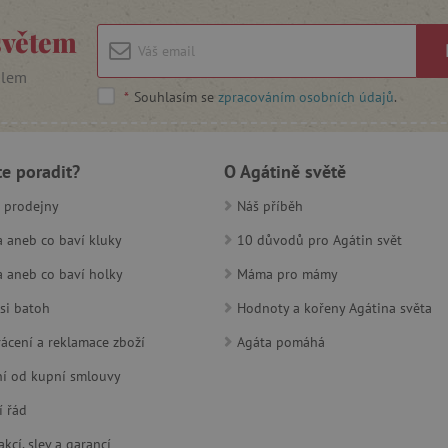
návštěvníků. Je nutné, aby banner
fungoval správně.
světem
Zavřením
Univerzální identifikátor používa
PHP.net
prohlížeče
relací uživatelů
www.agatinsvet.cz
ilem
*
Souhlasím se
30 minut
zpracováním osobních údajů
Tento soubor cookie se používá k r
.
Cloudflare Inc.
roboty. To je pro web přínosné, a
.heureka.cz
platné zprávy o používání jejich w
www.agatinsvet.cz
1 rok 1
měsíc
te poradit?
O Agátině světě
30 minut
Tento soubor cookie se používá k r
Cloudflare Inc.
 prodejny
Náš příběh
roboty. To je pro web přínosné, a
.onesignal.com
platné zprávy o používání jejich w
 aneb co baví kluky
10 důvodů pro Agátin svět
www.agatinsvet.cz
30 minut
OnLine chat
 aneb co baví holky
Máma pro mámy
www.agatinsvet.cz
4 měsíce
si batoh
Hodnoty a kořeny Agátina světa
.agatinsvet.cz
Zavřením
Cookie systému lugis box, který ná
prohlížeče
webu
ácení a reklamace zboží
Agáta pomáhá
1 rok
Tento soubor cookie se nastavuje v
Pinterest Inc.
Marketing
.ct.pinterest.com
í od kupní smlouvy
7 dní
Pro pokračující podporu lepivosti 
Amazon.com Inc.
í řád
aktualizaci Chromium vytváříme da
www.pages06.net
lepivosti pro každou z těchto funkc
trvání s názvem AWSALBCORS (ALB
kcí, slev a garancí