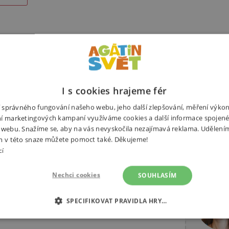
Alternativní produkty
I s cookies hrajeme fér
ní správného fungování našeho webu, jeho další zlepšování, měření výko
í marketingových kampaní využíváme cookies a další informace spojené
 webu. Snažíme se, aby na vás nevyskočila nezajímavá reklama. Udělení
m v této snaze můžete pomoct také. Děkujeme!
sadou 80 krásně ilustrovaných
cí
Potřebuj
 Papíry můžete využít i na jiné
Nechci cookies
SOUHLASÍM
. V balení najdete i návod krok za
SPECIFIKOVAT PRAVIDLA HRY…
É COOKIES
ANALYTICKÉ COOKIES
MARKETINGOVÉ C