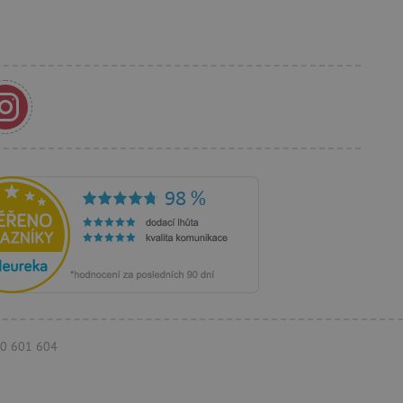
 identifikaci zařízení,
e, aby sledovala používání
e Docs zajištěním
k návštěvníci používají
ových stránkách.
om, jak si webové stránky
odkud pocházejí, a
mi k optimalizaci
ování personalizovaných
vu relace.
azení vhodné reklamy.
770 601 604
stránkách.
ledování uživatelských
bsahu webových stránek
žeb a obsahu. Může
 uživatelů a preferencích