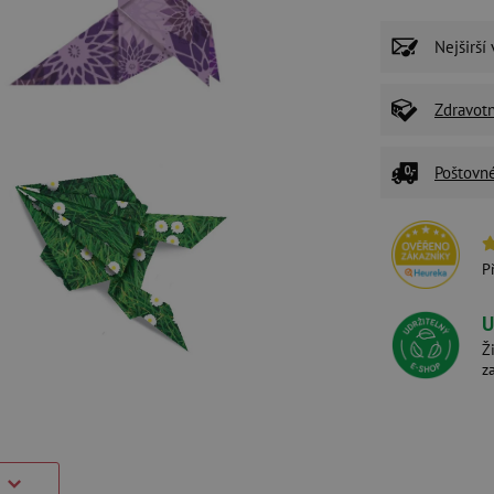
Nejširší
Zdravot
Poštovn
P
U
Ž
z