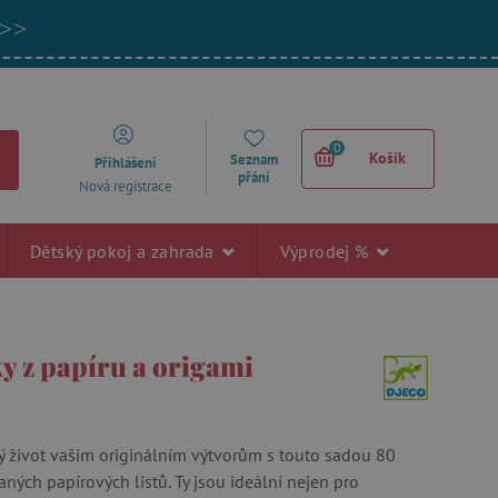
 >>
0
Košík
Seznam
Přihlášení
přání
Nová registrace
Dětský pokoj a zahrada
Výprodej %
y z papíru a origami
 život vašim originálním výtvorům s touto sadou 80
aných papírových listů. Ty jsou ideální nejen pro