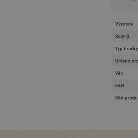
RY
Výrobce
Rozvíjí
tně nutné cookies
Analytické cookies
Marketingové cookies
Funkční s
Typ hračky
ie umožňují základní funkce webových stránek, jako je přihlášení uživatele a správa
rů cookie správně používat.
Určeno pr
Provider
/
Vyprší
Popis
Doména
Věk
30 minut
Tento soubor cookie se používá k r
Cloudflare Inc.
roboty. To je pro web přínosné, a
.vimeo.com
EAN
platné zprávy o používání jejich w
.agatinsvet.cz
1 rok
Tento soubor cookie se používá k 
Kód produ
uživatele s používáním souborů c
stránkách a k zajištění souladu s 
získání souhlasu pro určité kategor
.agatinsvet.cz
1 rok 1
Tento soubor cookie se používá k 
měsíc
uživatele pro cookies na webových
acy Policy
1 rok
Tento soubor cookie používá služb
CookieScript
zapamatování předvoleb souhlasu 
www.agatinsvet.cz