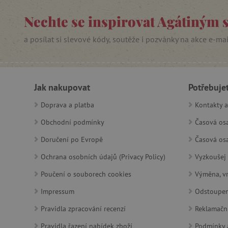
Nechte se inspirovat Agátiným 
PHPSESSID
a posílat si slevové kódy, soutěže i pozvánky na akce e-ma
__cf_bm
lastVisitedProduct
Jak nakupovat
Potřebuje
__cf_bm
Doprava a platba
Kontakty a
Obchodní podmínky
Časová osa
_sp_ses.f442
Doručení po Evropě
Časová osa
featureFlagIdentifier
Ochrana osobních údajů (Privacy Policy)
Vyzkoušej 
_lb
Poučení o souborech cookies
Výměna, vr
_pinterest_ct_ua
Impressum
Odstoupen
AWSALBCORS
Pravidla zpracování recenzí
Reklamačn
Pravidla řazení nabídek zboží
Podmínky a