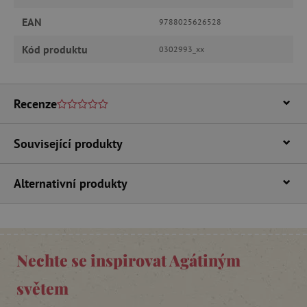
Analytické cookies
Marketingové cookies
EAN
9788025626528
Funkční soubory
Kód produktu
0302993_xx
Nezbytně nutné soubory cookie umožňují
základní funkce webových stránek, jako je
přihlášení uživatele a správa účtu. Webové
stránky nelze bez nezbytně nutných souborů
cookie správně používat.
Recenze
Provider
/
Název
Doména
Související produkty
__cf_bm
Cloudflare Inc.
.vimeo.com
Alternativní produkty
Nechte se inspirovat Agátiným
světem
_lb_ccc
.agatinsvet.cz