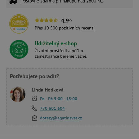
Poštovné zdarma
při nákupu nad 2800 Kč.
4,9
/5
Přes 10 500 pozitivních
recenzí
Udržitelný e-shop
Životní prostředí a péči o
zaměstnance bereme vážně.
Potřebujete poradit?
Linda Hodková
Po - Pá 9:00 - 15:00
770 601 604
dotazy@agatinsvet.cz