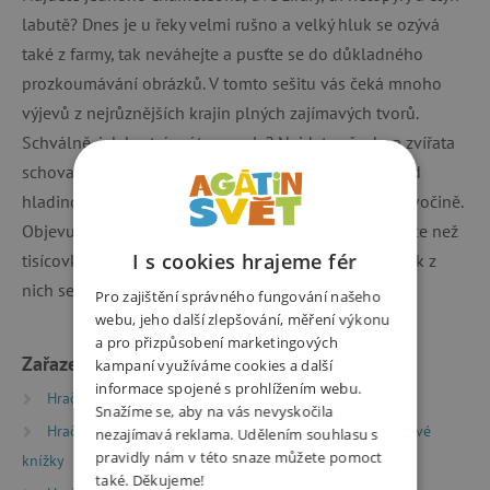
labutě? Dnes je u řeky velmi rušno a velký hluk se ozývá
také z farmy, tak neváhejte a pusťte se do důkladného
prozkoumávání obrázků. V tomto sešitu vás čeká mnoho
výjevů z nejrůznějších krajin plných zajímavých tvorů.
Schválně, jak bystré máte smysly? Najdete všechna zvířata
schovaná v obrázcích? Na poušti, v deštném lese, pod
hladinou, pod zemí, v oceánech nebo v australské divočině.
Objevujte rozmanité výjevy a zabavte se hledáním více než
I s cookies hrajeme fér
tisícovky zvířat, která jsou v knize šikovně ukryta. Kolik z
nich se vám podaří najít?
Pro zajištění správného fungování našeho
webu, jeho další zlepšování, měření výkonu
a pro přizpůsobení marketingových
Zařazeno v kategoriích
kampaní využíváme cookies a další
informace spojené s prohlížením webu.
Hračky dle typu
Knihy
Knížky pro nejmenší
Snažíme se, aby na vás nevyskočila
Hračky dle typu
Knihy
Zábavné a samolepkové
nezajímavá reklama. Udělením souhlasu s
pravidly nám v této snaze můžete pomoct
knížky
také. Děkujeme!