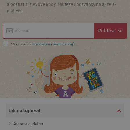
a posílat si slevové kódy, soutěže i pozvánky na akce e-
mailem
Google Privacy Policy
Přihlásit se
*
Souhlasím se
zpracováním osobních údajů
.
cjConsent
.agatinsvet.cz
Jak nakupovat
Doprava a platba
CookieScriptConsent
CookieScript
www.agatinsvet.cz