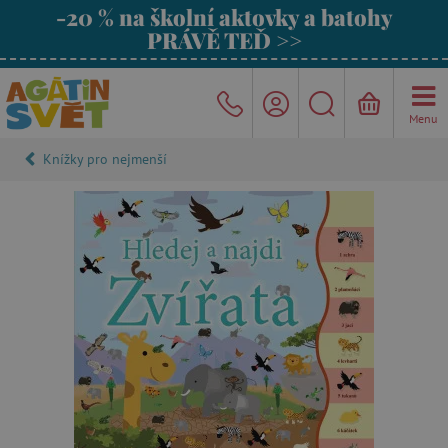
-20 % na školní aktovky a batohy
PRÁVĚ TEĎ >>
Menu
Knížky pro nejmenší