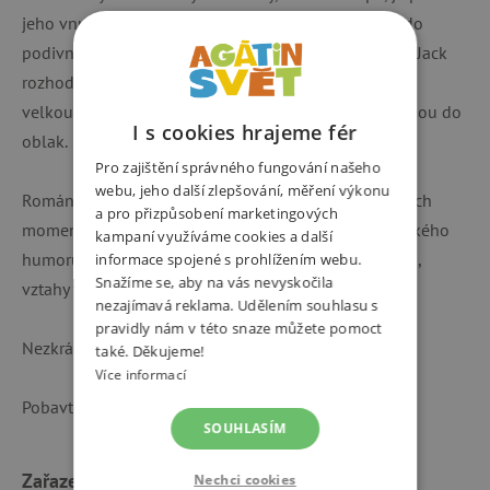
jeho vnuk. Ve chvíli, kdy Jackovi rodiče umístí dědu do
podivného a nehostinného domova pro staré lidi, se Jack
rozhodne, že dědečka zachrání. Vydají se společně na
velkou dobrodružnou cestu, dokonce opravdu vzlétnou do
I s cookies hrajeme fér
oblak.
Pro zajištění správného fungování našeho
webu, jeho další zlepšování, měření výkonu
Román Davida Walliamse je úžasnou směsicí smutných
a pro přizpůsobení marketingových
momentů, detektivních motivů i typicky walliamsovského
kampaní využíváme cookies a další
humoru. Řeší se v něm problém Alzheimerovy nemoci,
informace spojené s prohlížením webu.
Snažíme se, aby na vás nevyskočila
vztahy v rodině.
nezajímavá reklama. Udělením souhlasu s
pravidly nám v této snaze můžete pomoct
Nezkrácená verze na 1 mp3 CD | Celková délka 5 h
také. Děkujeme!
Více informací
Pobavte se s příběhy o bláznivém dědečkovi!
SOUHLASÍM
Zařazeno v kategoriích
Nechci cookies