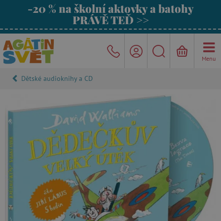
-20 % na školní aktovky a batohy
PRÁVĚ TEĎ >>
Menu
Dětské audioknihy a CD