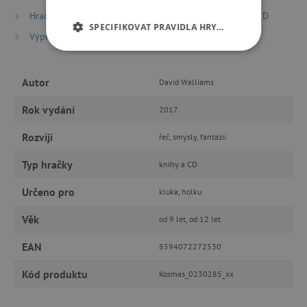
Hračky dle typu
Knihy
Dětské audioknihy a CD
SPECIFIKOVAT PRAVIDLA HRY…
Výprodej %
NEZBYTNĚ NUTNÉ COOKIES
Autor
David Walliams
ANALYTICKÉ COOKIES
Rok vydání
2017
MARKETINGOVÉ COOKIES
Rozvíjí
řeč, smysly, fantazii
FUNKČNÍ SOUBORY
Typ hračky
knihy a CD
Určeno pro
kluka, holku
Nezbytně nutné cookies
Věk
od 9 let, od 12 let
Analytické cookies
Marketingové cookies
EAN
8594072272530
Funkční soubory
Kód produktu
Kosmas_0230285_xx
Nezbytně nutné soubory cookie umožňují
základní funkce webových stránek, jako je
přihlášení uživatele a správa účtu. Webové