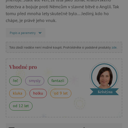
letectva a bojuje proti Němcům v slavné bitvě o Anglii. Tak
tomu před mnoha lety skutečně bylo… Jediný, kdo ho
chápe, je právě jeho vnuk.
Popis a parametry
Toto zboží nadále není možné koupit. Prohlédněte si podobné produkty
zde
.
Vhodné pro
řeč
smysly
fantazii
Kristýna
kluka
holku
od 9 let
od 12 let