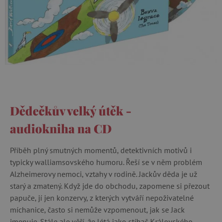
Dědečkův velký útěk -
audiokniha na CD
Příběh plný smutných momentů, detektivních motivů i
typicky walliamsovského humoru. Řeší se v něm problém
Alzheimerovy nemoci, vztahy v rodině. Jackův děda je už
starý a zmatený. Když jde do obchodu, zapomene si přezout
papuče, jí jen konzervy, z kterých vytváří nepoživatelné
míchanice, často si nemůže vzpomenout, jak se Jack
jmenuje. Stále ale věří, že létá jako stíhač Královského