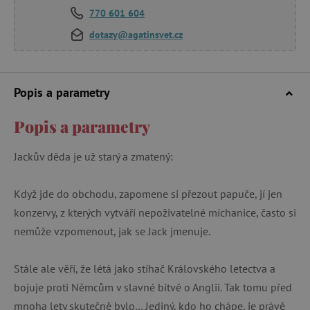
770 601 604
dotazy@agatinsvet.cz
Popis a parametry
Popis a parametry
Jackův děda je už starý a zmatený:
Když jde do obchodu, zapomene si přezout papuče, jí jen
konzervy, z kterých vytváří nepoživatelné míchanice, často si
nemůže vzpomenout, jak se Jack jmenuje.
Stále ale věří, že létá jako stíhač Královského letectva a
bojuje proti Němcům v slavné bitvě o Anglii. Tak tomu před
mnoha lety skutečně bylo… Jediný, kdo ho chápe, je právě