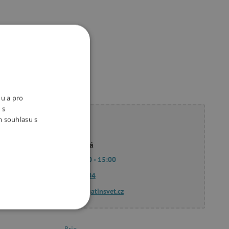
ukty
nu a pro
 s
m souhlasu s
ete poradit?
Linda Hodková
Po - Pá 9:00 - 15:00
770 601 604
dotazy@agatinsvet.cz
OOKIES
Brio