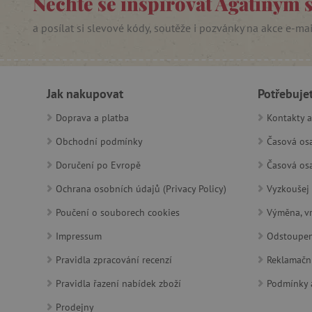
Nechte se inspirovat Agátiným 
PHPSESSID
a posílat si slevové kódy, soutěže i pozvánky na akce e-ma
__cf_bm
Jak nakupovat
Potřebuje
lastVisitedProduct
Doprava a platba
Kontakty a
__cf_bm
Obchodní podmínky
Časová osa
_sp_ses.f442
Doručení po Evropě
Časová osa
featureFlagIdentifier
Ochrana osobních údajů (Privacy Policy)
Vyzkoušej 
_lb
Poučení o souborech cookies
Výměna, vr
_pinterest_ct_ua
Impressum
Odstoupen
Pravidla zpracování recenzí
Reklamačn
AWSALBCORS
Pravidla řazení nabídek zboží
Podmínky a
Prodejny