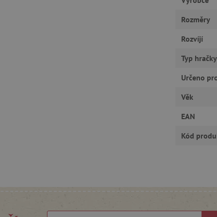
RY
Rozměry
Rozvíjí
tně nutné cookies
Analytické cookies
Marketingové cookies
Funkční s
Typ hračky
ie umožňují základní funkce webových stránek, jako je přihlášení uživatele a správa
Určeno pr
rů cookie správně používat.
Provider
/
Věk
Vyprší
Popis
Doména
EAN
30 minut
Tento soubor cookie se používá k r
Cloudflare Inc.
roboty. To je pro web přínosné, a
.vimeo.com
platné zprávy o používání jejich w
Kód produ
.agatinsvet.cz
1 rok
Tento soubor cookie se používá k 
uživatele s používáním souborů c
stránkách a k zajištění souladu s 
získání souhlasu pro určité kategor
.agatinsvet.cz
1 rok 1
Tento soubor cookie se používá k 
měsíc
uživatele pro cookies na webových
acy Policy
1 rok
Tento soubor cookie používá služb
CookieScript
zapamatování předvoleb souhlasu 
www.agatinsvet.cz
návštěvníků. Je nutné, aby banner