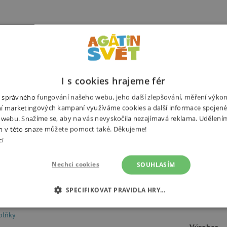
Související produkty
Alternativní prod
I s cookies hrajeme fér
ní správného fungování našeho webu, jeho další zlepšování, měření výko
í marketingových kampaní využíváme cookies a další informace spojené
šlete
nahrávací lokomotivu Smart
 webu. Snažíme se, aby na vás nevyskočila nezajímavá reklama. Udělení
Potřebuj
dujte, jak stanice ožívá
m v této snaze můžete pomoct také. Děkujeme!
 úroveň strašidelnosti ztlumte
cí
svítit ve tmě. Rozměry: 32 x 20 x
Nechci cookies
SOUHLASÍM
SPECIFIKOVAT PRAVIDLA HRY…
É COOKIES
ANALYTICKÉ COOKIES
MARKETINGOVÉ C
plňky
Výrobce