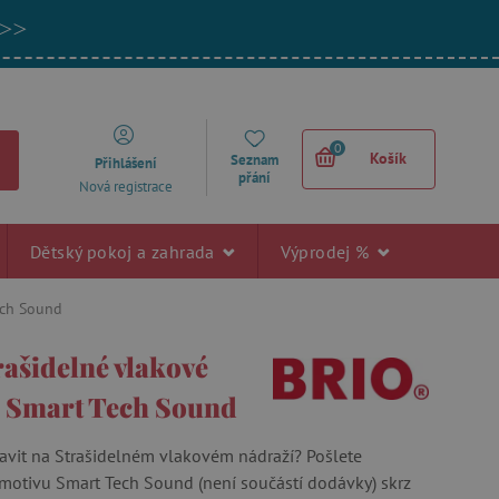
 >>
0
Košík
Seznam
Přihlášení
přání
Nová registrace
Dětský pokoj a zahrada
Výprodej %
Tech Sound
rašidelné vlakové
- Smart Tech Sound
stavit na Strašidelném vlakovém nádraží? Pošlete
motivu Smart Tech Sound (není součástí dodávky) skrz