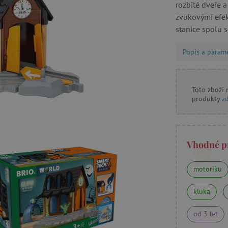
rozbité dveře a
zvukovými efekt
stanice spolu 
Popis a param
Toto zboží
produkty
z
Vhodné p
motoriku
kluka
od 3 let