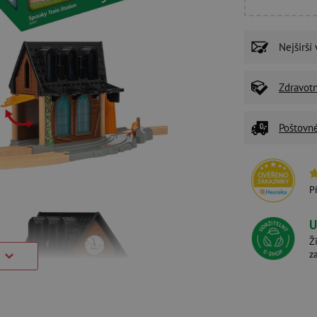
Nejširší
Zdravot
Poštovn
P
U
Ž
z