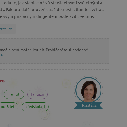
 sledujte, jak stanice ožívá strašidelnými světelnými a
y. Pak pro další úroveň strašidelnosti ztlumte světla a
se svým přízračným dirigentem bude svítit ve tmě.
etry
 nadále není možné koupit. Prohlédněte si podobné
de
.
ro
hru rolí
fantazii
Kristýna
od 6 let
předškoláci