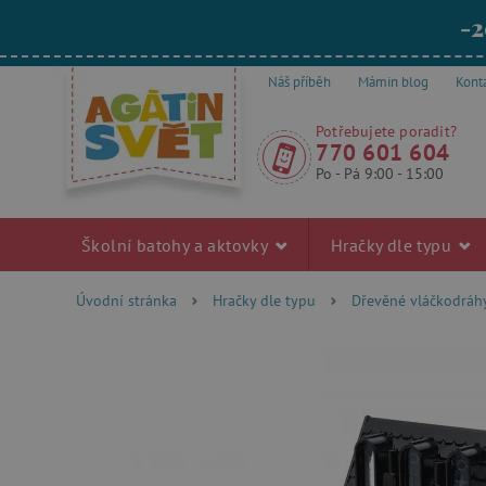
-2
Náš příběh
Mámin blog
Kont
Potřebujete poradit?
770 601 604
Po - Pá 9:00 - 15:00
Školní batohy a aktovky
Hračky dle typu
Úvodní stránka
Hračky dle typu
Dřevěné vláčkodráh