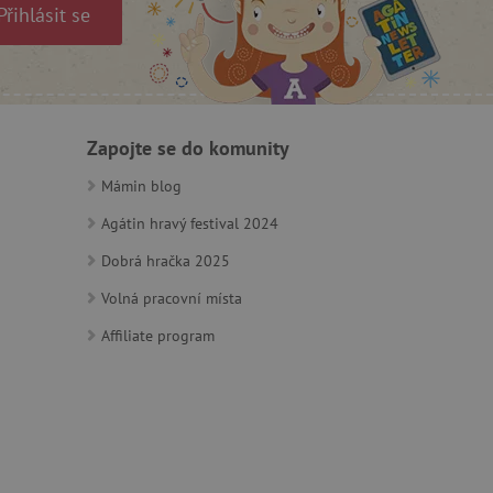
Přihlásit se
ný k udržování proměnných
ozlišení mezi lidmi a
by bylo možné podávat
ebových stránek.
Zapojte se do komunity
Mámin blog
ozlišení mezi lidmi a
by bylo možné podávat
Agátin hravý festival 2024
ebových stránek.
Dobrá hračka 2025
Volná pracovní místa
m zajišťuje hledání na
Affiliate program
e vztahu k Pinterest
s případy použití CORS po
lší soubory cookie
í lepivosti založených na
).