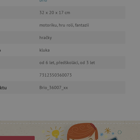
32 x 20 x 17 cm
motoriku, hru rolí, fantazii
oubory
hračky
 účtu. Webové stránky nelze
o
kluka
od 6 let, předškoláci, od 3 let
7312350360073
ozlišení mezi lidmi a
by bylo možné podávat
ebových stránek.
ktu
Brio_36007_xx
ukládání souhlasu
ookies na webových
právními požadavky na
ie cookies.
ukládání souhlasu
 stránkách.
a Cookie-Script.com k
se soubory cookie
 cookie Cookie-Script.com