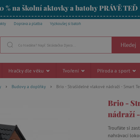
0 % na školní aktovky a batohy PRÁVĚ TEĎ
akty
Doprava a platba
Vyzkoušej si batoh
Hledej
Hračky dle věku
Tvoření
Příroda a sport
y
Budovy a doplňky
Brio - Strašidelné vlakové nádraží - Smart 
Brio - St
nádraží 
Troufáte si za
nahrávací loko