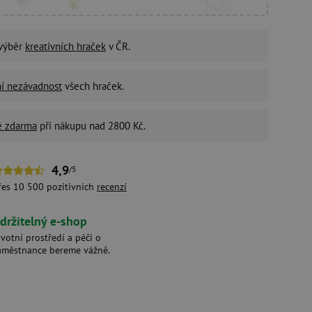
 výběr
kreativních hraček
v ČR.
ní nezávadnost
všech hraček.
é zdarma
při nákupu nad 2800 Kč.
4,9
/5
řes 10 500 pozitivních
recenzí
držitelný e-shop
ivotní prostředí a péči o
aměstnance bereme vážně.