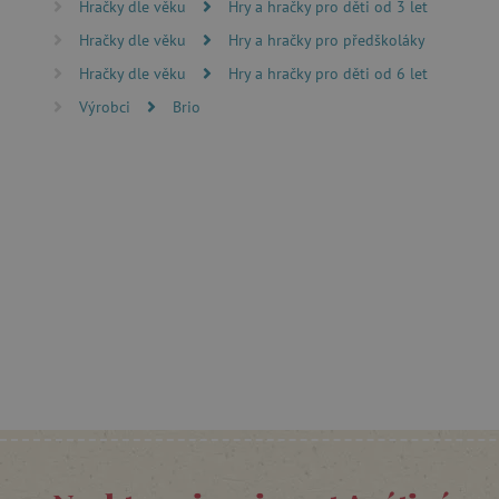
Hračky dle věku
Hry a hračky pro děti od 3 let
FUNKČNÍ SOUBO
Hračky dle věku
Hry a hračky pro předškoláky
Hračky dle věku
Hry a hračky pro děti od 6 let
Výrobci
Brio
Nezby
Nezbytně nutné soubory cook
bez nezbytně nutných soubo
Název
__cf_bm
_lb_ccc
cjConsent
Google Priv
CookieScriptConsent