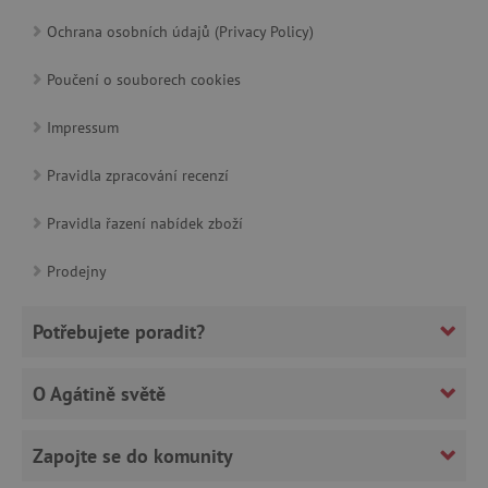
Ochrana osobních údajů (Privacy Policy)
Google Privacy Policy
Poučení o souborech cookies
Impressum
Pravidla zpracování recenzí
Pravidla řazení nabídek zboží
Prodejny
cjConsent
.agatinsvet.cz
Potřebujete poradit?
O Agátině světě
CookieScriptConsent
CookieScript
www.agatinsvet.cz
Zapojte se do komunity