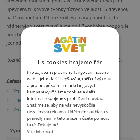
dřevěném robustním podstavci z bukového dřeva jsou
upevněny tři kovové zvonky různých velikostí. S dřevěnou
paličkou mohou děti rozeznít zvonky a ponořit se do
nádherného světa zvuků a melodií. Zvonkohra podporuje
hudební rozvoj dětí a vytváří skvělé akustické efekty a
jednoduché melodie.
Rozměry hračky jsou 17 x 5 x 9 cm. Vyrobeno v Evropě.
I s cookies hrajeme fér
Pro zajištění správného fungování našeho
webu, jeho další zlepšování, měření výkonu
Zařazeno v kategoriích
a pro přizpůsobení marketingových
Výprodej %
Poškozený obal -15 %
kampaní využíváme cookies a další
informace spojené s prohlížením webu.
Hračky dle typu
Snažíme se, aby na vás nevyskočila
Výrobci
HABA
nezajímavá reklama. Udělením souhlasu s
pravidly nám v této snaze můžete pomoct
také. Děkujeme!
Výrobce
HABA
Více informací