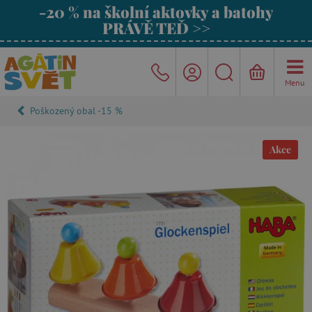
-20 % na školní aktovky a batohy
PRÁVĚ TEĎ >>
Menu
Poškozený obal -15 %
Akce