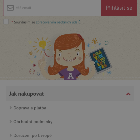
Funkční soubory
Přihlásit se
Nezbytně nutné soubory cookie umožňují
základní funkce webových stránek, jako je
*
Souhlasím se
zpracováním osobních údajů
.
přihlášení uživatele a správa účtu. Webové
stránky nelze bez nezbytně nutných souborů
cookie správně používat.
Provider
/
Název
Doména
__cf_bm
Cloudflare Inc.
.vimeo.com
Jak nakupovat
Doprava a platba
Obchodní podmínky
_lb_ccc
.agatinsvet.cz
Doručení po Evropě