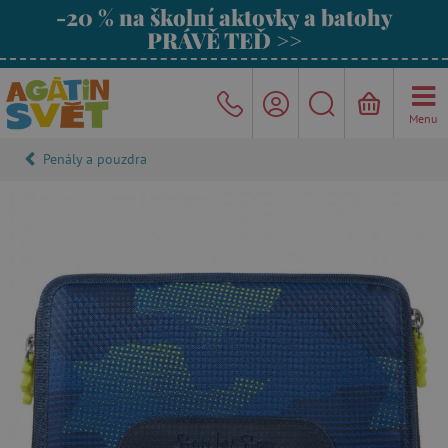
-20 % na školní aktovky a batohy
PRÁVĚ TEĎ >>
Menu
Penály a pouzdra