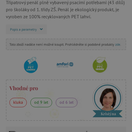
Třípatrový penál plně vybavený psacími potřebami (43 dílů)
pro školáky od 1. třídy ZŠ. Penál je ekologický produkt, je
vyroben ze 100% recyklovaných PET lahví.
Popis a parametry
Toto zboží nadále není možné koupit. Prohlédněte si podobné produkty
zde
.
Vhodné pro
kluka
od 9 let
od 6 let
Kristýna