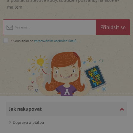
mailem
Google Privacy Policy
Přihlásit se
*
Souhlasím se
zpracováním osobních údajů
.
cjConsent
.agatinsvet.cz
Jak nakupovat
Doprava a platba
CookieScriptConsent
CookieScript
www.agatinsvet.cz