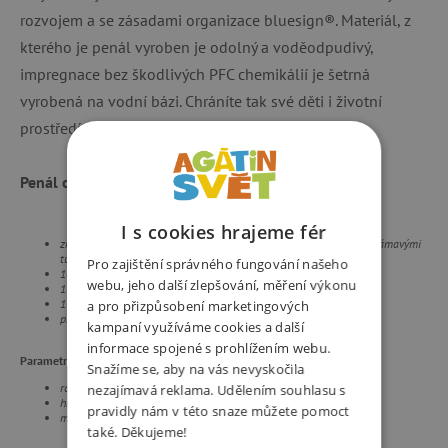
rozvojem a se zásadami organizace bluesign®. Materiál, z
kterého je penál vyroben je odolný a voděodpudivý,
impregnace bez škodlivých PFC chemikálií je šetrná
vyrobená na vodní bázi. Chráníte tak své děti i životní
prostředí.
Penál obsahuje:
I s cookies hrajeme fér
značkové trojhranné pastelky německé firmy Eberhard Faber s nelámavými
tuhami
Pro zajištění správného fungování našeho
18 tenkých trojhranných pastelek, krásné barvy i stříbrná a zlatá
webu, jeho další zlepšování, měření výkonu
18 fixů
1 tlustá trojhranná tužka a 1 tenká trojhranná tužka
a pro přizpůsobení marketingových
pravítko rovné 15 cm, guma, dvojité ořezávátko, nůžky a lepidlo
kampaní využíváme cookies a další
informace spojené s prohlížením webu.
Parametry:
Snažíme se, aby na vás nevyskočila
rozměry: v.13 x š.20 x h.7 cm
nezajímavá reklama. Udělením souhlasu s
hmotnost: 590 g
pravidly nám v této snaze můžete pomoct
materiál: polyester
také. Děkujeme!