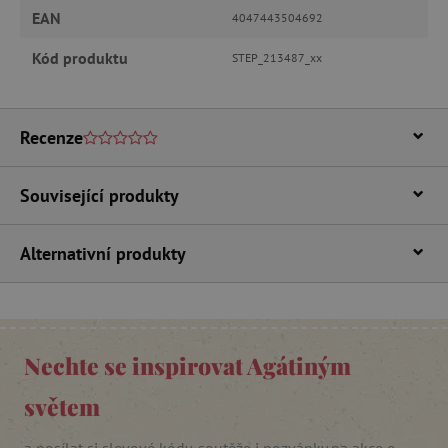
Analytické cookies
Marketingové cookies
EAN
4047443504692
Funkční soubory
Kód produktu
STEP_213487_xx
Nezbytně nutné soubory cookie umožňují
základní funkce webových stránek, jako je
přihlášení uživatele a správa účtu. Webové
stránky nelze bez nezbytně nutných souborů
Recenze
cookie správně používat.
Provider
/
Název
Doména
Související produkty
__cf_bm
Cloudflare Inc.
.vimeo.com
Alternativní produkty
Nechte se inspirovat Agátiným
světem
_lb_ccc
.agatinsvet.cz
a posílat si slevové kódy, soutěže i pozvánky na akce e-