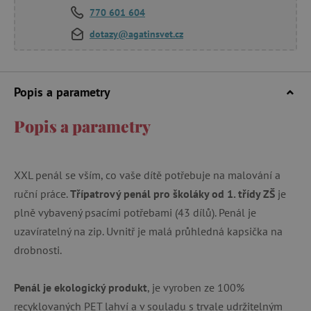
770 601 604
dotazy@agatinsvet.cz
Popis a parametry
Popis a parametry
XXL penál se vším, co vaše dítě potřebuje na malování a
ruční práce.
Třípatrový penál pro školáky od 1. třídy ZŠ
je
plně vybavený psacími potřebami (43 dílů). Penál je
uzavíratelný na zip. Uvnitř je malá průhledná kapsička na
drobnosti.
Penál je ekologický produkt
, je vyroben ze 100%
recyklovaných PET lahví a v souladu s trvale udržitelným