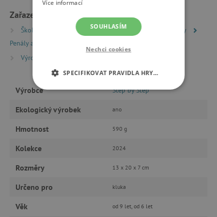
Více informací
Zařazeno v kategoriích
SOUHLASÍM
Školní batohy a aktovky
Školní potřeby a pomůcky
Penály a pouzdra
Nechci cookies
Výrobci
Step by Step
SPECIFIKOVAT PRAVIDLA HRY…
Výrobce
Step by Step
NEZBYTNĚ NUTNÉ COOKIES
Ekologický výrobek
ano
ANALYTICKÉ COOKIES
Hmotnost
590 g
MARKETINGOVÉ COOKIES
Kolekce
2024
FUNKČNÍ SOUBORY
Rozměry
13 x 20 x 7 cm
Určeno pro
kluka
Věk
od 9 let, od 6 let
Nezbytně nutné cookies