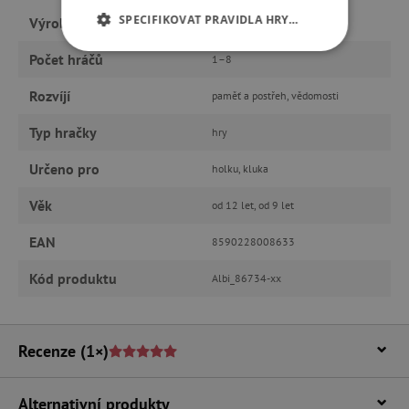
SPECIFIKOVAT PRAVIDLA HRY…
Výrobce
Albi
Počet hráčů
NEZBYTNĚ NUTNÉ COOKIES
1–8
Rozvíjí
paměť a postřeh, vědomosti
ANALYTICKÉ COOKIES
Typ hračky
hry
MARKETINGOVÉ COOKIES
Určeno pro
holku, kluka
FUNKČNÍ SOUBORY
Věk
od 12 let, od 9 let
EAN
8590228008633
Nezbytně nutné cookies
Kód produktu
Albi_86734-xx
Analytické cookies
Marketingové cookies
Funkční soubory
Recenze
(1×)
Nezbytně nutné soubory cookie umožňují
základní funkce webových stránek, jako je
přihlášení uživatele a správa účtu. Webové
Alternativní produkty
stránky nelze bez nezbytně nutných souborů