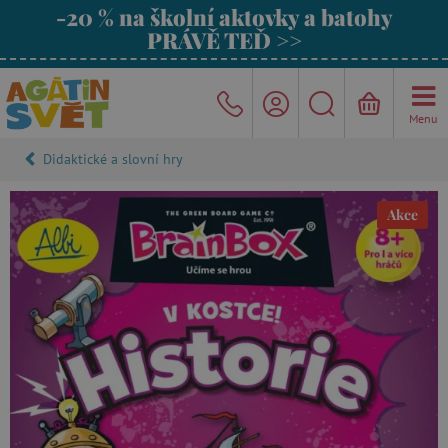
-20 % na školní aktovky a batohy
PRÁVĚ TEĎ >>
Menu
Didaktické a slovní hry
Akce