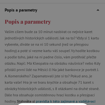
Popis a parametry
Popis a parametry
Vaším cílem bude za 10 minut nasbírat co nejvíce karet
jednotlivých historických událostí. Jak na to? Vždy si 1 kartu
vyberete, díváte se na ni 10 sekund (než se přesypou
hodiny) a poté si vezme kartu váš soupeř. Vy hodíte kostkou
a podle toho, jaké na ní padne číslo, vám protihráč přečte
otázku. Např.: Má Kleopatra na obrázku náušnice? nebo Kdy
přistáli první lidé na Měsíci či Na jaké bankovce je portrét J.
A. Komenského? Zapamatovali jste si to? Pokud ano, je
karta vaše! Hra je ve tvaru krychle a obsahuje 71 karet s
obrázky historických událostí, s 8 otázkami na druhé straně.
Dále hra obsahuje osmistěnnou hrací kostku a přesýpací
hodiny.
Stáhněte si
pravidla k této zajímavé a vzdělávací