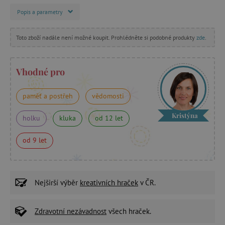
Popis a parametry
Toto zboží nadále není možné koupit. Prohlédněte si podobné produkty
zde
.
Vhodné pro
paměť a postřeh
vědomosti
Kristýna
holku
kluka
od 12 let
od 9 let
Nejširší výběr
kreativních hraček
v ČR.
Zdravotní nezávadnost
všech hraček.