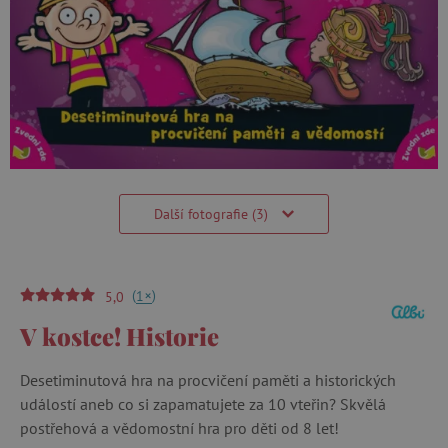
Další fotografie (3)
(
)
+
1
5,0
V kostce! Historie
Desetiminutová hra na procvičení paměti a historických
událostí aneb co si zapamatujete za 10 vteřin? Skvělá
postřehová a vědomostní hra pro děti od 8 let!