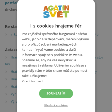
postřehové hře na téma historie
. Zdroj fotografií:
deskovehry.com
I s cookies hrajeme fér
Ke stažení
Pro zajištění správného fungování našeho
v_kostce_historie_pravidla_vzdelavaci_hry | PDF | 0.93 MB
webu, jeho další zlepšování, měření výkonu
a pro přizpůsobení marketingových
Zařazeno v kategoriích
kampaní využíváme cookies a další
informace spojené s prohlížením webu.
Hračky dle typu
Společenské hry
Didaktické a slovní
Snažíme se, aby na vás nevyskočila
hry
nezajímavá reklama. Udělením souhlasu s
pravidly nám v této snaze můžete pomoct
Hračky dle typu
Společenské hry
Cestovní hry
také. Děkujeme!
Hračky dle věku
Hry a hračky pro děti od 9 let
Více informací
Hračky dle věku
Hry a hračky pro děti od 12 let
SOUHLASÍM
Výprodej %
Výprodej -20 %
Výrobci
Albi
Nechci cookies