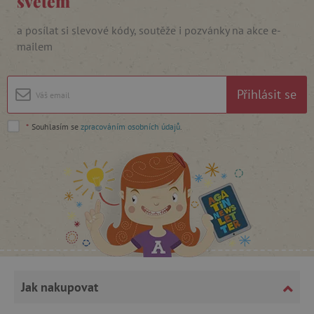
světem
Nezbytně nutné cookies
Analytické cookies
Marketingové cookies
a posílat si slevové kódy, soutěže i pozvánky na akce e-
Funkční soubory
mailem
Nezbytně nutné soubory cookie umožňují
základní funkce webových stránek, jako je
přihlášení uživatele a správa účtu. Webové
Přihlásit se
stránky nelze bez nezbytně nutných souborů
cookie správně používat.
*
Souhlasím se
zpracováním osobních údajů
.
Provider
/
Název
Doména
__cf_bm
Cloudflare Inc.
.vimeo.com
Jak nakupovat