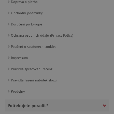
Doprava a platba
_lb_ccc
.agatinsvet.cz
Obchodní podmínky
Google Privacy Policy
Doručení po Evropě
Ochrana osobních údajů (Privacy Policy)
Poučení o souborech cookies
Impressum
Pravidla zpracování recenzí
cjConsent
.agatinsvet.cz
Pravidla řazení nabídek zboží
Prodejny
Potřebujete poradit?
CookieScriptConsent