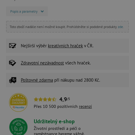
Popis a parametry
Toto zboží nadále není možné koupit. Prohlédněte si podobné produkty
zde
.
Nejširší výběr
kreativních hraček
v ČR.
Zdravotní nezávadnost
všech hraček.
Poštovné zdarma
při nákupu nad 2800 Kč.
4,9
/5
Přes 10 500 pozitivních
recenzí
Udržitelný e-shop
Životní prostředí a péči o
zaměstnance bereme vážně.