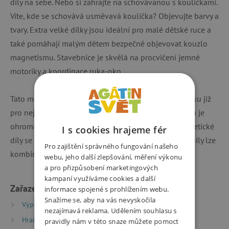
díly na sebe. Nebo si zahrajte na schovávanou s kouličkami.
Víte, kde se schovává usměvavá koulička? Objevujte barvy a
tvary. Extra velké dílky jsou ideální pro malé dětské ruce a
také pomáhají malým dětem bezpečně objevovat kouzlo
magnetismu. Stavebnice je skvělá na procvičení jemné
motoriky a koordinace ruka-oko.
Tato magnetická stavebnice představuje ideální hračku již
pro nejmenší děti. Přitahování a odpuzování magnetů je
ohromí na jejich cestě za poznáním. Jednotlivé magnetické
I s cookies hrajeme fér
díly se jednoduše spojují jedním kliknutím. Všechny díly lze
Pro zajištění správného fungování našeho
kombinovat se všemi stavebnicemi Smartmax.
webu, jeho další zlepšování, měření výkonu
a pro přizpůsobení marketingových
kampaní využíváme cookies a další
Zařazeno v kategoriích
informace spojené s prohlížením webu.
Snažíme se, aby na vás nevyskočila
Výprodej %
Poškozený obal -15 %
nezajímavá reklama. Udělením souhlasu s
Hračky dle typu
pravidly nám v této snaze můžete pomoct