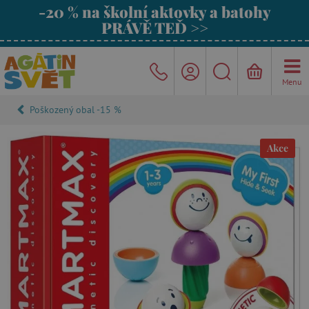
-20 % na školní aktovky a batohy
PRÁVĚ TEĎ >>
Menu
Poškozený obal -15 %
Akce