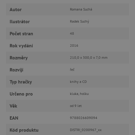
Autor
Romana Suchá
FUNKČNÍ SOUBORY
Ilustrátor
Radek Suchý
Počet stran
48
Nezbytně nutné cookies
Rok vydání
2016
Analytické cookies
Marketingové cookies
Rozměry
210,0 x 300,0 x 7,0 mm
Funkční soubory
Rozvíjí
řeč
Nezbytně nutné soubory cookie umožňují
základní funkce webových stránek, jako je
přihlášení uživatele a správa účtu. Webové
Typ hračky
knihy a CD
stránky nelze bez nezbytně nutných souborů
cookie správně používat.
Určeno pro
kluka, holku
Provider
/
Název
Doména
Věk
od 9 let
__cf_bm
Cloudflare Inc.
.vimeo.com
EAN
9788026609094
Kód produktu
DISTRI_0200967_xx