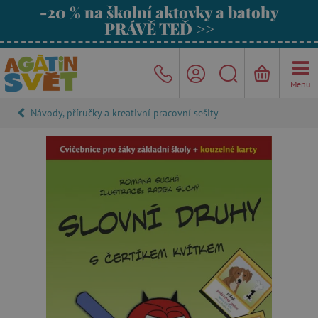
-20 % na školní aktovky a batohy
PRÁVĚ TEĎ >>
Menu
Návody, příručky a kreativní pracovní sešity