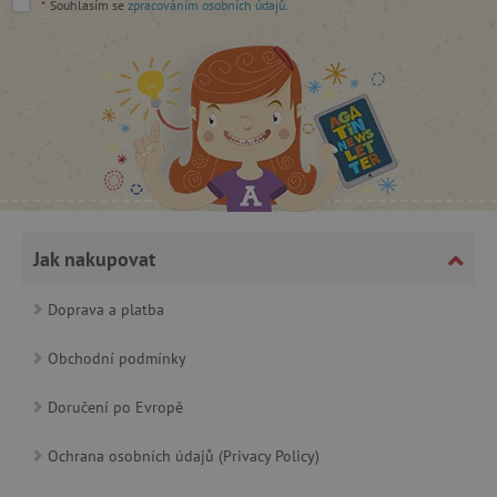
*
Souhlasím se
zpracováním osobních údajů
.
CookieScriptConsent
CookieScript
www.agatinsvet.cz
Jak nakupovat
Doprava a platba
Obchodní podmínky
Doručení po Evropě
PHPSESSID
PHP.net
Ochrana osobních údajů (Privacy Policy)
p
www.agatinsvet.cz