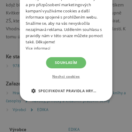
když bičem mrská. To by v tom byl čert, abyste to s čertíkem
a pro přizpůsobení marketingových
kampaní využíváme cookies a další
Kvítkem nezvládli. Cvičebnice je určena pro žáky 1. stupně
informace spojené s prohlížením webu.
ZŠ, kteří teprve začínají určování slovních druhů probírat.
Snažíme se, aby na vás nevyskočila
Vhodná bude také pro upevnění nebo procvičení znalostí. K
nezajímavá reklama. Udělením souhlasu s
pravidly nám v této snaze můžete pomoct
tomu účelu slouží cvičení i karty v příloze.
také. Děkujeme!
Více informací
Ke stažení
SOUHLASÍM
9788026609094 | PDF | 0.22 MB
Nechci cookies
Zařazeno v kategoriích
SPECIFIKOVAT PRAVIDLA HRY…
Hračky dle typu
Knihy
Encyklopedie, naučné knihy a
časopisy
Návody, příručky a kreativní pracovní sešity
NEZBYTNĚ NUTNÉ COOKIES
Výrobci
EDIKA
ANALYTICKÉ COOKIES
Výrobce
EDIKA
MARKETINGOVÉ COOKIES