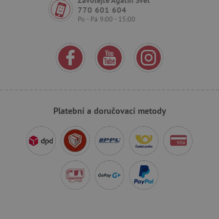
770 601 604
Po - Pá 9:00 - 15:00
_sp_ses.f442
www.agatinsvet.cz
featureFlagIdentifier
www.agatinsvet.cz
_lb
.agatinsvet.cz
p
Platební a doručovací metody
_pinterest_ct_ua
Pinterest Inc.
.ct.pinterest.com
AWSALBCORS
Amazon.com Inc.
www.pages06.net