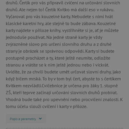
druhů. Čertík pro vás připravil cvičení na určování slovních
druhů. Ale nejen to! Čertík Kvítko má další eso v rukávu.
Vyčaroval pro vás kouzelné karty. Nebudete s nimi hrát
klasické karetní hry, ale stejně to bude zábava. Kouzelné
karty najdete v příloze knihy, vystřihněte si je, ať je můžete
jednoduše používat. Na jedné straně karty je vždy
zvýrazněné slovo pro určení slovního druhu a z druhé
strany je obrázek se správnou odpovědí. Karty si budete
postupně procházet a ty, které ještě neumíte, odložíte
stranou a vrátíte se k nim ještě jednou nebo i víckrát.
Uvidíte, že za chvíli budete umět určovat slovní druhy, jako
když bičem mrská. To by v tom byl čert, abyste to s čertíkem
Kvítkem nezvládli.Cvičebnice je určena pro žáky 1. stupně
ZŠ, kteří teprve začínají určování slovních druhů probírat.
Vhodná bude také pro upevnění nebo procvičení znalostí. K
tomu účelu slouží cvičení i karty v příloze.
Popis a parametry