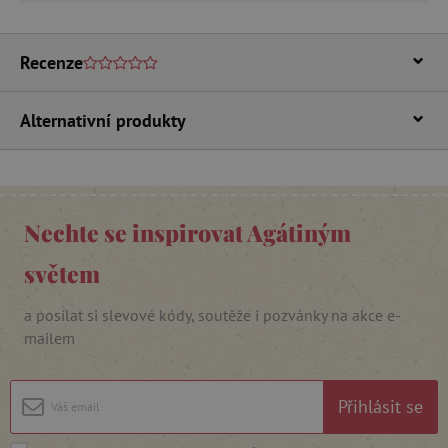
Recenze
Alternativní produkty
_lb_ccc
.agatinsvet.cz
Google Privacy Policy
Nechte se inspirovat Agátiným
světem
a posílat si slevové kódy, soutěže i pozvánky na akce e-
mailem
Přihlásit se
cjConsent
.agatinsvet.cz