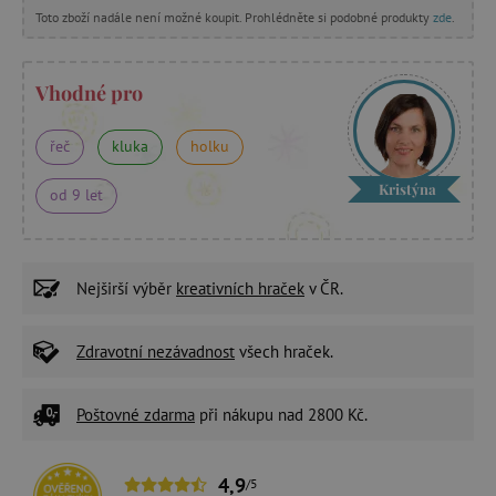
Toto zboží nadále není možné koupit. Prohlédněte si podobné produkty
zde
.
Vhodné pro
řeč
kluka
holku
Kristýna
od 9 let
Nejširší výběr
kreativních hraček
v ČR.
Zdravotní nezávadnost
všech hraček.
Poštovné zdarma
při nákupu nad 2800 Kč.
4,9
/5