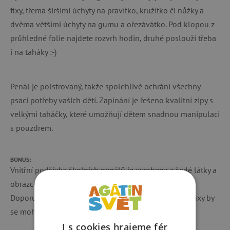
fixy, třema širšími úchyty na pravítko, kružítko či nůžky a
dvěma většími úchyty na gumu a ořezávátko. Pod klopou z
průhledné folie najdete rozvrh hodin, druhé poslouží třeba
i na taháky :-)
Penál je polstrovaný, takže spolehlivě ochrání všechny
psací potřeby vašich dětí. Zapínání je řešeno kvalitní zipy s
velkými taháčky, které umožňují dětem snadnou manipulaci
s pouzdrem.
BONUS:
Vnitřní podšívka školních penálů je vyrobena z šedé látky a
obrazce na ní vytištěné je možné vybarvovat!
Doporučujeme k vybarvení použít klasické pastelky, fixy by
se mohly rozpíjet…
I s cookies hrajeme fér