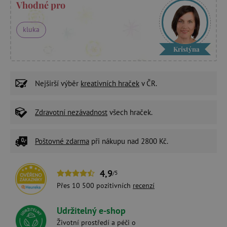
Vhodné pro
kluka
Kristýna
Nejširší výběr
kreativních hraček
v ČR.
Zdravotní nezávadnost
všech hraček.
Poštovné zdarma
při nákupu nad 2800 Kč.
4,9
/5
Přes 10 500 pozitivních
recenzí
Udržitelný e-shop
Životní prostředí a péči o