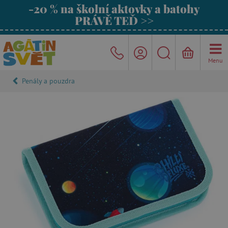
-20 % na školní aktovky a batohy
PRÁVĚ TEĎ >>
Menu
Penály a pouzdra