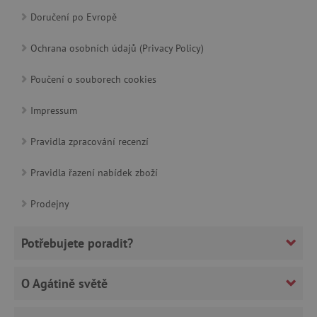
Doručení po Evropě
cjConsent
.agatinsvet.cz
Ochrana osobních údajů (Privacy Policy)
Poučení o souborech cookies
Impressum
CookieScriptConsent
CookieScript
Pravidla zpracování recenzí
www.agatinsvet.cz
Pravidla řazení nabídek zboží
Prodejny
Potřebujete poradit?
O Agátině světě