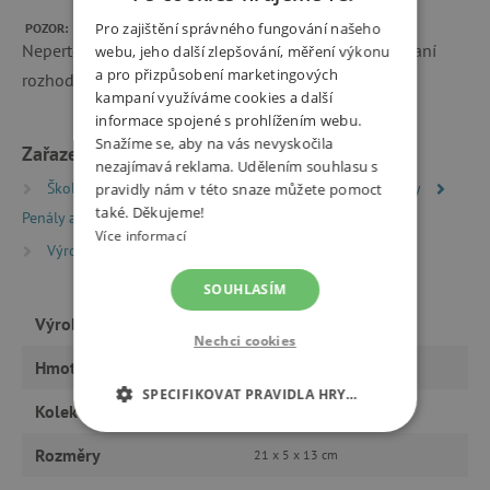
Pro zajištění správného fungování našeho
POZOR:
Neperte penál v pračce! Je vyztužen papírem a ten praní
webu, jeho další zlepšování, měření výkonu
a pro přizpůsobení marketingových
rozhodně nepřežije.
kampaní využíváme cookies a další
informace spojené s prohlížením webu.
Snažíme se, aby na vás nevyskočila
Zařazeno v kategoriích
nezajímavá reklama. Udělením souhlasu s
Školní batohy a aktovky
Školní potřeby a pomůcky
pravidly nám v této snaze můžete pomoct
také. Děkujeme!
Penály a pouzdra
Více informací
Výrobci
Topgal
SOUHLASÍM
Výrobce
Topgal
Nechci cookies
Hmotnost
0,14 kg
SPECIFIKOVAT PRAVIDLA HRY…
Kolekce
2021
NEZBYTNĚ NUTNÉ COOKIES
Rozměry
21 x 5 x 13 cm