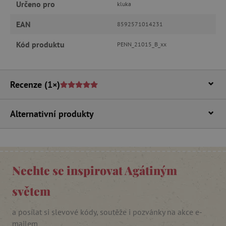
ANALYTICKÉ COOKIES
Určeno pro
kluka
EAN
8592571014231
MARKETINGOVÉ COOKIES
Kód produktu
PENN_21015_B_xx
FUNKČNÍ SOUBORY
Recenze
(1×)
Nezbytně nutné cookies
Analytické cookies
Marketingové cookies
Alternativní produkty
Funkční soubory
Nezbytně nutné soubory cookie umožňují
základní funkce webových stránek, jako je
přihlášení uživatele a správa účtu. Webové
Nechte se inspirovat Agátiným
stránky nelze bez nezbytně nutných souborů
cookie správně používat.
světem
Provider
/
Název
Doména
a posílat si slevové kódy, soutěže i pozvánky na akce e-
__cf_bm
Cloudflare Inc.
.vimeo.com
mailem