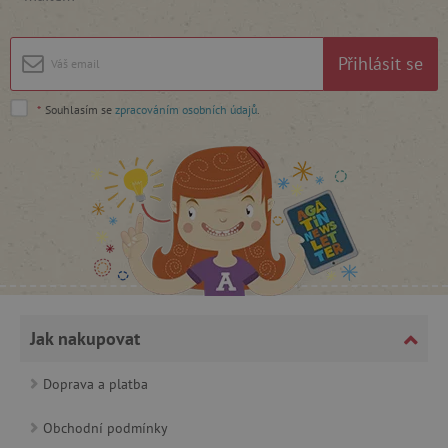
Přihlásit se
*
Souhlasím se
zpracováním osobních údajů
.
_lb_ccc
.agatinsvet.cz
Google Privacy Policy
Jak nakupovat
Doprava a platba
Obchodní podmínky