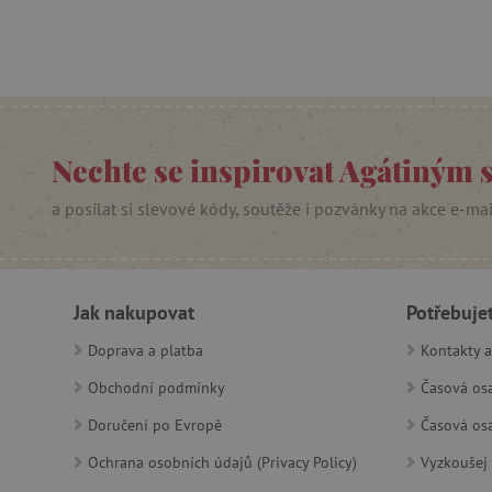
bez nezbytně nutných soubo
Název
__cf_bm
Nechte se inspirovat Agátiným 
_lb_ccc
a posílat si slevové kódy, soutěže i pozvánky na akce e-ma
cjConsent
Google Priv
CookieScriptConsent
Jak nakupovat
Potřebuje
Doprava a platba
Kontakty a
PHPSESSID
Obchodní podmínky
Časová osa
__cf_bm
Doručení po Evropě
Časová osa
Ochrana osobních údajů (Privacy Policy)
Vyzkoušej 
lastVisitedProduct