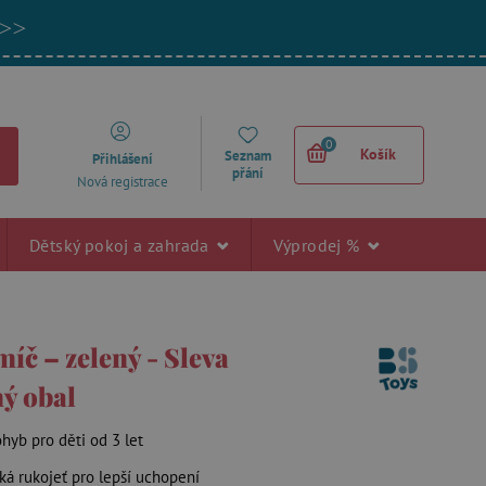
 >>
0
Košík
Seznam
Přihlášení
přání
Nová registrace
Dětský pokoj a zahrada
Výprodej %
íč – zelený - Sleva
ý obal
ohyb pro děti od 3 let
á rukojeť pro lepší uchopení