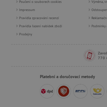
Poučení o souborech cookies
Výměna, vr
__cf_bm
Impressum
Odstoupen
Pravidla zpracování recenzí
Reklamačn
_sp_ses.f442
Pravidla řazení nabídek zboží
Podmínky a
featureFlagIdentifier
Prodejny
_lb
_pinterest_ct_ua
Zavol
AWSALBCORS
770 
_sp_id.f442
Platební a doručovací metody
featureFlagCheckoutExpe
udid
product_filter_remember