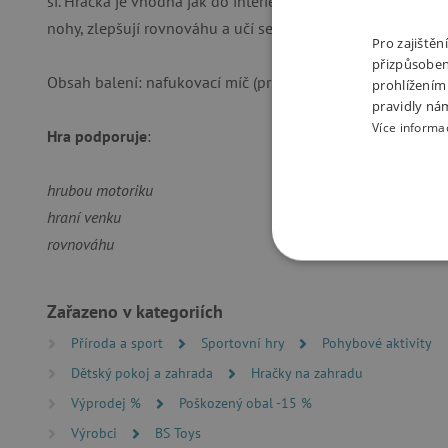
si. Hračka je vhodná jak do interiéru, tak na zahradu (na rov
nohy, zlepšují rovnováhu a učí se lépe ovládat své tělo.
Pro zajiště
přizpůsoben
Obsah balení: nafukovací míč (průměr 45 cm). Pumpa není s
prohlížením
pravidly ná
Více informa
Hra podporuje
:
hrubou motoriku
hraní venku
rovnováhu
NEZBYTNĚ NUTN
Zařazeno v kategoriích
FUNKČNÍ SOUBO
Příroda a sport
Sportovní hry
Pohybové aktivity
Dětský pokoj a zahrada
Hračky na zahradu
Výprodej %
Poškozený obal -15 %
Nezby
Výrobci
BS Toys
Nezbytně nutné soubory cook