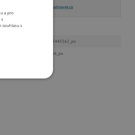
dotazy@agatinsvet.cz
nu a pro
 s
m souhlasu s
BS Toys
8717775445562_po
ktu
BS_GA556_po
OOKIES
oubory
 účtu. Webové stránky nelze