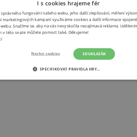
ném povrchu). Při hře děti posilují
I s cookies hrajeme fér
ní správného fungování našeho webu, jeho další zlepšování, měření výko
í marketingových kampaní využíváme cookies a další informace spojené
oučástí balení.
 webu. Snažíme se, aby na vás nevyskočila nezajímavá reklama. Udělení
Výrobce
m v této snaze můžete pomoct také. Děkujeme!
cí
EAN
Nechci cookies
SOUHLASÍM
Kód produ
SPECIFIKOVAT PRAVIDLA HRY…
É COOKIES
ANALYTICKÉ COOKIES
MARKETINGOVÉ C
RY
tně nutné cookies
Analytické cookies
Marketingové cookies
Funkční s
ie umožňují základní funkce webových stránek, jako je přihlášení uživatele a správa