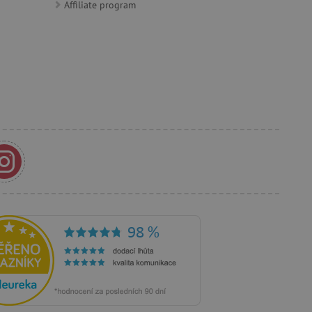
Affiliate program
ozlišení mezi lidmi a
by bylo možné podávat
ebových stránek.
m zajišťuje hledání na
e vztahu k Pinterest
s případy použití CORS po
lší soubory cookie
í lepivosti založených na
).
 identifikaci zařízení,
e, aby sledovala používání