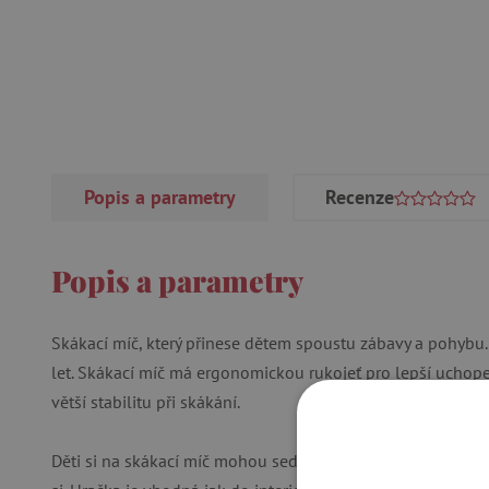
Popis a parametry
Recenze
Popis a parametry
Skákací míč, který přinese dětem spoustu zábavy a pohybu. 
let. Skákací míč má ergonomickou rukojeť pro lepší uchopen
větší stabilitu při skákání.
Děti si na skákací míč mohou sednout a odrážet se nohama