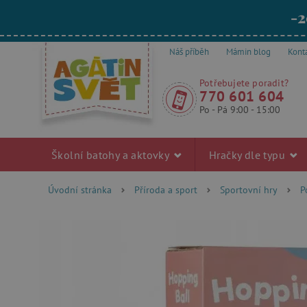
-2
Náš příběh
Mámin blog
Kont
Potřebujete poradit?
770 601 604
Po - Pá 9:00 - 15:00
Školní batohy a aktovky
Hračky dle typu
Úvodní stránka
Příroda a sport
Sportovní hry
P