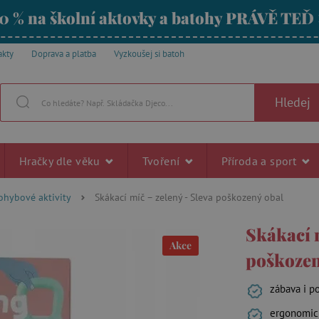
0 % na školní aktovky a batohy PRÁVĚ TEĎ
akty
Doprava a platba
Vyzkoušej si batoh
Hledej
Hračky dle věku
Tvoření
Příroda a sport
ohybové aktivity
Skákací míč – zelený - Sleva poškozený obal
Skákací m
Akce
poškozen
zábava i p
ergonomick