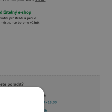
držitelný e-shop
ivotní prostředí a péči o
aměstnance bereme vážně.
ete poradit?
Linda Hodková
Po - Pá 9:00 - 15:00
770 601 604