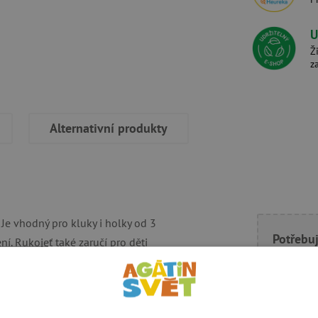
U
Ž
z
Alternativní produkty
Je vhodný pro kluky i holky od 3
Potřebuj
í. Rukojeť také zaručí pro děti
 od země a skákat, hopsat a hrát