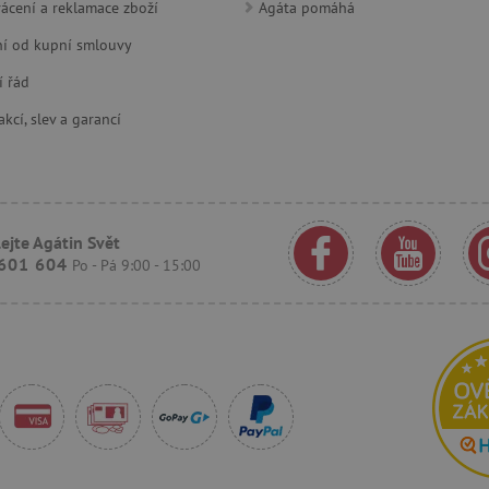
ácení a reklamace zboží
Agáta pomáhá
30 minut
Tento soubor cookie se používá k r
Cloudflare Inc.
í od kupní smlouvy
roboty. To je pro web přínosné, a
.onesignal.com
platné zprávy o používání jejich w
í řád
www.agatinsvet.cz
30 minut
OnLine chat
kcí, slev a garancí
www.agatinsvet.cz
4 měsíce
.agatinsvet.cz
Zavřením
Cookie systému lugis box, který ná
prohlížeče
webu
1 rok
Tento soubor cookie se nastavuje v
Pinterest Inc.
Marketing
.ct.pinterest.com
ejte Agátin Svět
7 dní
Pro pokračující podporu lepivosti 
Amazon.com Inc.
601 604
Po - Pá 9:00 - 15:00
aktualizaci Chromium vytváříme da
www.pages06.net
lepivosti pro každou z těchto funkc
trvání s názvem AWSALBCORS (ALB
www.agatinsvet.cz
1 rok 1
OnLine chat
měsíc
rimentVariant
www.agatinsvet.cz
4 měsíce
.agatinsvet.cz
1 měsíc
Tento cookie se používá k jedinečné
která mají přístup k webové stránc
a zlepšila uživatelskou zkušenost.
www.agatinsvet.cz
1 den
Zapamatování filtru produktů