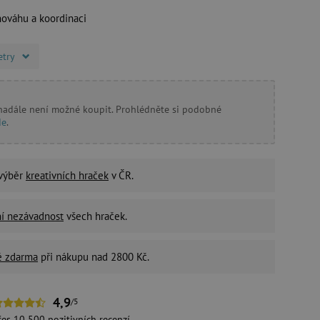
vnováhu a koordinaci
etry
 nadále není možné koupit. Prohlédněte si podobné
de
.
 výběr
kreativních hraček
v ČR.
ní nezávadnost
všech hraček.
é zdarma
při nákupu nad 2800 Kč.
4,9
/5
řes 10 500 pozitivních
recenzí