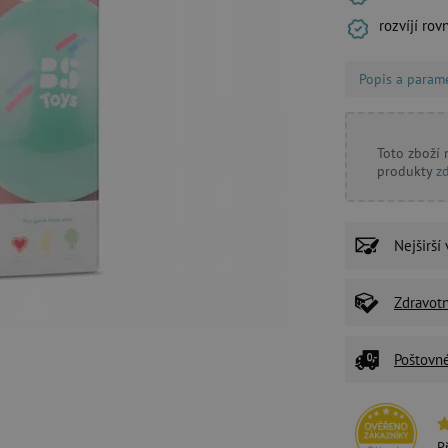
rozvíjí ro
Popis a param
Toto zboží
produkty
z
Nejširší
Zdravot
Poštovn
P