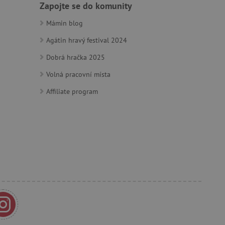
Zapojte se do komunity
ozlišení mezi lidmi a
by bylo možné podávat
ebových stránek.
Mámin blog
Agátin hravý festival 2024
Dobrá hračka 2025
ozlišení mezi lidmi a
by bylo možné podávat
ebových stránek.
Volná pracovní místa
Affiliate program
m zajišťuje hledání na
e vztahu k Pinterest
s případy použití CORS po
lší soubory cookie
í lepivosti založených na
).