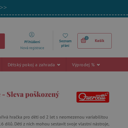
 >>
0
Košík
Seznam
Přihlášení
přání
Nová registrace
Dětský pokoj a zahrada
Výprodej %
e - Sleva poškozený
ořivá hračka pro děti od 2 let s neomezenou variabilitou
 16 dílů. Děti z nich mohou sestavit svoje vlastní nástroje,