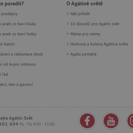
te poradit?
O Agátině světě
30 minut
Tento soubor cookie se používá k r
Cloudflare Inc.
roboty. To je pro web přínosné, a
.heureka.cz
platné zprávy o používání jejich w
 prodejny
Náš příběh
www.agatinsvet.cz
1 rok 1
 aneb co baví kluky
10 důvodů pro Agátin svět
měsíc
 aneb co baví holky
Máma pro mámy
30 minut
Tento soubor cookie se používá k r
Cloudflare Inc.
roboty. To je pro web přínosné, a
.onesignal.com
platné zprávy o používání jejich w
si batoh
Hodnoty a kořeny Agátina světa
www.agatinsvet.cz
30 minut
OnLine chat
ácení a reklamace zboží
Agáta pomáhá
www.agatinsvet.cz
4 měsíce
í od kupní smlouvy
.agatinsvet.cz
Zavřením
Cookie systému lugis box, který ná
prohlížeče
webu
í řád
1 rok
Tento soubor cookie se nastavuje v
Pinterest Inc.
kcí, slev a garancí
Marketing
.ct.pinterest.com
7 dní
Pro pokračující podporu lepivosti 
Amazon.com Inc.
aktualizaci Chromium vytváříme da
www.pages06.net
lepivosti pro každou z těchto funkc
trvání s názvem AWSALBCORS (ALB
www.agatinsvet.cz
1 rok 1
OnLine chat
ejte Agátin Svět
měsíc
601 604
Po - Pá 9:00 - 15:00
rimentVariant
www.agatinsvet.cz
4 měsíce