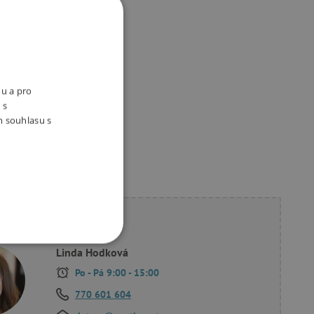
nu a pro
 s
m souhlasu s
ete poradit?
OOKIES
Linda Hodková
Po - Pá 9:00 - 15:00
770 601 604