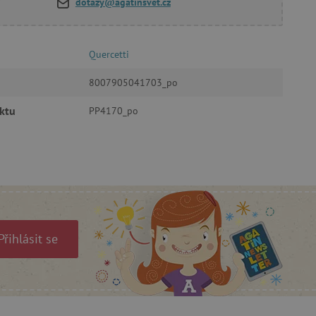
dotazy@agatinsvet.cz
oubory
Quercetti
 účtu. Webové stránky nelze
8007905041703_po
ktu
PP4170_po
ozlišení mezi lidmi a
by bylo možné podávat
ebových stránek.
ukládání souhlasu
ookies na webových
právními požadavky na
ie cookies.
ukládání souhlasu
 stránkách.
Přihlásit se
a Cookie-Script.com k
se soubory cookie
 cookie Cookie-Script.com
ný k udržování proměnných