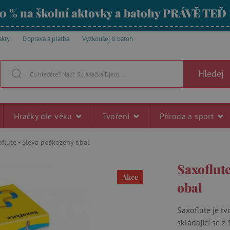
0 % na školní aktovky a batohy PRÁVĚ TEĎ
akty
Doprava a platba
Vyzkoušej si batoh
Hledej
Hračky dle věku
Tvoření
Příroda a sport
flute - Sleva poškozený obal
Saxoflut
Akce
obal
Saxoflute je tv
skládající se z