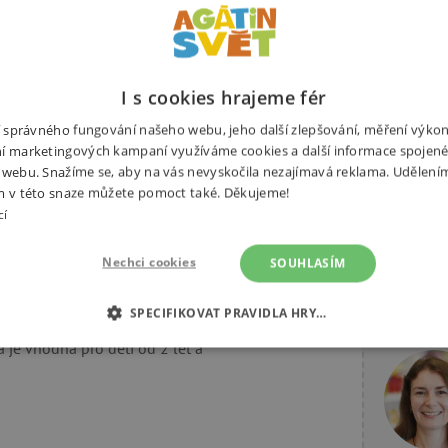
I s cookies hrajeme fér
ní správného fungování našeho webu, jeho další zlepšování, měření výko
í marketingových kampaní využíváme cookies a další informace spojené
Alternativní produkty
 webu. Snažíme se, aby na vás nevyskočila nezajímavá reklama. Udělení
m v této snaze můžete pomoct také. Děkujeme!
cí
Nechci cookies
SOUHLASÍM
jící se z 16 dílů. Děti z nich
SPECIFIKOVAT PRAVIDLA HRY…
Potřebuj
bo trumpety, na které pak mohou
a je vhodná pro děti od 2 let a
É COOKIES
ANALYTICKÉ COOKIES
MARKETINGOVÉ C
RY