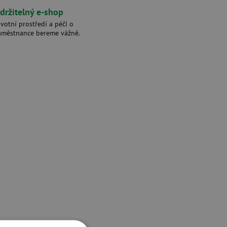
držitelný e-shop
ivotní prostředí a péči o
aměstnance bereme vážně.