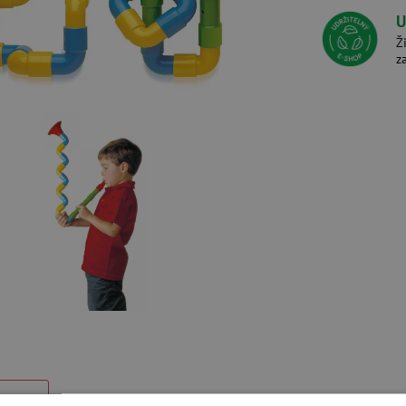
U
Ž
z