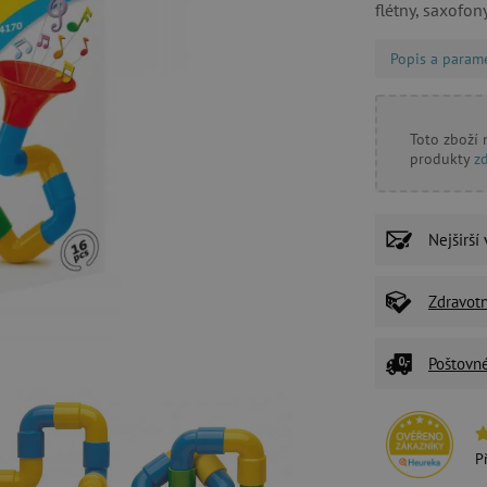
flétny, saxofo
Popis a param
Toto zboží
produkty
z
Nejširší
Zdravot
Poštovn
P