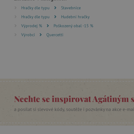
Hračky dle typu
Stavebnice
Nezby
Hračky dle typu
Hudební hračky
Výprodej %
Poškozený obal -15 %
Nezbytně nutné soubory cook
bez nezbytně nutných soubo
Výrobci
Quercetti
Název
__cf_bm
_lb_ccc
cjConsent
Nechte se inspirovat Agátiným 
Google Priv
CookieScriptConsent
a posílat si slevové kódy, soutěže i pozvánky na akce e-ma
PHPSESSID