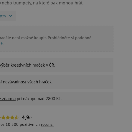
ny nebo trumpety, na které pak mohou hrát.
etry
 nadále není možné koupit. Prohlédněte si podobné
de
.
 výběr
kreativních hraček
v ČR.
ní nezávadnost
všech hraček.
é zdarma
při nákupu nad 2800 Kč.
4,9
/5
řes 10 500 pozitivních
recenzí