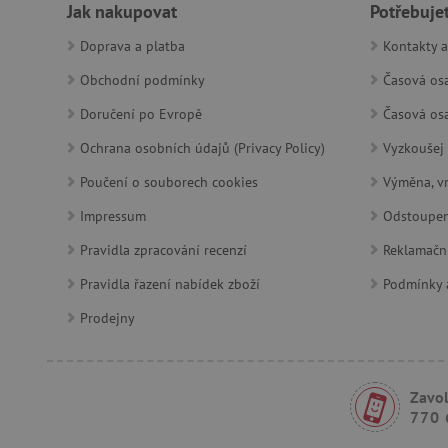
Jak nakupovat
Potřebuje
__cf_bm
Doprava a platba
Kontakty a
lastVisitedProduct
Obchodní podmínky
Časová osa
Doručení po Evropě
Časová osa
__cf_bm
Ochrana osobních údajů (Privacy Policy)
Vyzkoušej 
_sp_ses.f442
Poučení o souborech cookies
Výměna, vr
featureFlagIdentifier
Impressum
Odstoupen
_lb
Pravidla zpracování recenzí
Reklamačn
_pinterest_ct_ua
Pravidla řazení nabídek zboží
Podmínky a
Prodejny
AWSALBCORS
_sp_id.f442
Zavol
770 
featureFlagCheckoutExpe