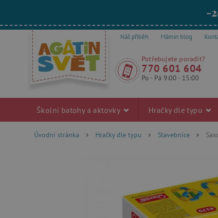
-2
Náš příběh
Mámin blog
Kont
Potřebujete poradit?
770 601 604
Po - Pá 9:00 - 15:00
Školní batohy a aktovky
Hračky dle typu
Úvodní stránka
Hračky dle typu
Stavebnice
Saxo