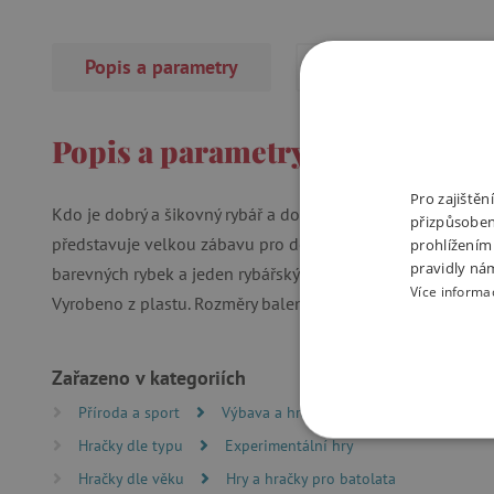
Popis a parametry
Recenze
Popis a parametry
Pro zajiště
Kdo je dobrý a šikovný rybář a dokáže pochytat barevné ry
přizpůsoben
představuje velkou zábavu pro děti ve vaně nebo v létě ve
prohlížením
pravidly ná
barevných rybek a jeden rybářský prut. Tato rybářská sada s
Více informa
Vyrobeno z plastu. Rozměry balení jsou 29,5 x 16,1 x 6 cm.
Zařazeno v kategoriích
Příroda a sport
Výbava a hračky k vodě
Hračky do
Hračky dle typu
Experimentální hry
NEZBYTNĚ NUTN
Hračky dle věku
Hry a hračky pro batolata