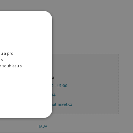
ukty
nu a pro
 s
ete poradit?
m souhlasu s
Linda Hodková
Po - Pá 9:00 - 15:00
770 601 604
dotazy@agatinsvet.cz
OOKIES
HABA