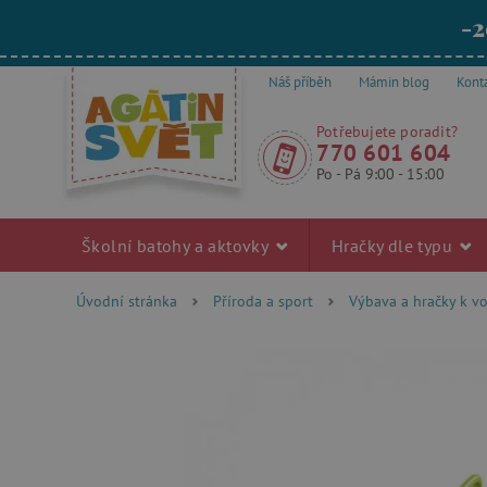
-2
Náš příběh
Mámin blog
Kont
Potřebujete poradit?
770 601 604
Po - Pá 9:00 - 15:00
Školní batohy a aktovky
Hračky dle typu
Úvodní stránka
Příroda a sport
Výbava a hračky k v