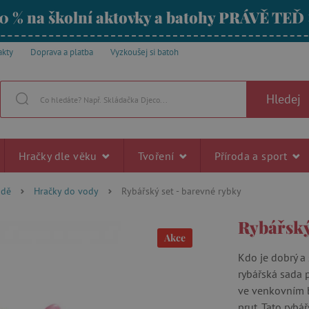
0 % na školní aktovky a batohy PRÁVĚ TEĎ
akty
Doprava a platba
Vyzkoušej si batoh
Hledej
Hračky dle věku
Tvoření
Příroda a sport
odě
Hračky do vody
Rybářský set - barevné rybky
Rybářský
Akce
Kdo je dobrý a
rybářská sada 
ve venkovním b
prut. Tato rybá