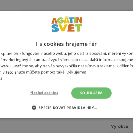
Související produkty
Alternativní prod
I s cookies hrajeme fér
ní správného fungování našeho webu, jeho další zlepšování, měření výko
bky? Tato rybářská sada
í marketingových kampaní využíváme cookies a další informace spojené
Potřebuj
 venkovním bazénu. V sadě je 5
 webu. Snažíme se, aby na vás nevyskočila nezajímavá reklama. Udělení
m v této snaze můžete pomoct také. Děkujeme!
e hodí pro děti od 18 měsíců.
cí
Nechci cookies
SOUHLASÍM
SPECIFIKOVAT PRAVIDLA HRY…
 vody
É COOKIES
ANALYTICKÉ COOKIES
MARKETINGOVÉ C
Výrobce