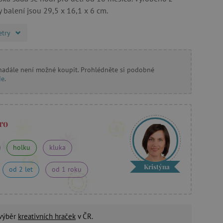
 balení jsou 29,5 x 16,1 x 6 cm.
etry
 nadále není možné koupit. Prohlédněte si podobné
de
.
ro
holku
kluka
Kristýna
od 2 let
od 1 roku
 výběr
kreativních hraček
v ČR.