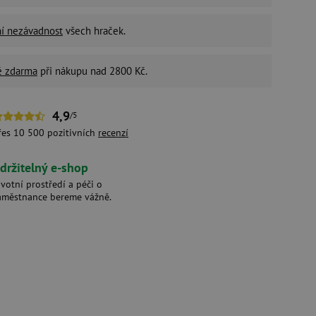
ní nezávadnost
všech hraček.
é zdarma
při nákupu nad 2800 Kč.
4,9
/5
řes 10 500 pozitivních
recenzí
držitelný e-shop
ivotní prostředí a péči o
aměstnance bereme vážně.