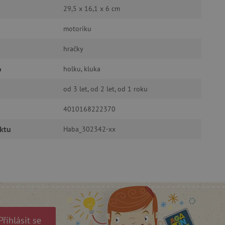
29,5 x 16,1 x 6 cm
motoriku
hračky
oubory
o
holku, kluka
 účtu. Webové stránky nelze
od 3 let, od 2 let, od 1 roku
4010168222370
ozlišení mezi lidmi a
by bylo možné podávat
ktu
ebových stránek.
Haba_302342-xx
ukládání souhlasu
ookies na webových
právními požadavky na
ie cookies.
ukládání souhlasu
 stránkách.
a Cookie-Script.com k
se soubory cookie
 cookie Cookie-Script.com
Přihlásit se