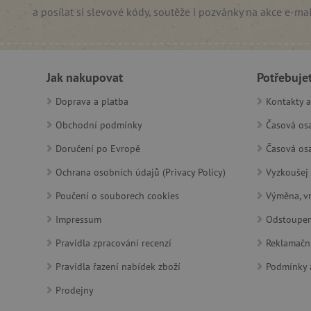
a posílat si slevové kódy, soutěže i pozvánky na akce e-ma
PHPSESSID
__cf_bm
Jak nakupovat
Potřebuje
lastVisitedProduct
Doprava a platba
Kontakty a
__cf_bm
Obchodní podmínky
Časová osa
Doručení po Evropě
Časová osa
_sp_ses.f442
Ochrana osobních údajů (Privacy Policy)
Vyzkoušej 
featureFlagIdentifier
Poučení o souborech cookies
_lb
Výměna, vr
Impressum
Odstoupen
_pinterest_ct_ua
Pravidla zpracování recenzí
Reklamačn
AWSALBCORS
Pravidla řazení nabídek zboží
Podmínky a
Prodejny
_sp_id.f442