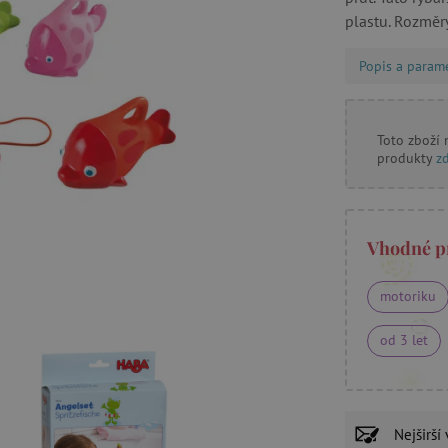
plastu. Rozměry
Popis a param
Toto zboží
produkty
z
Vhodné p
motoriku
od 3 let
Nejširší