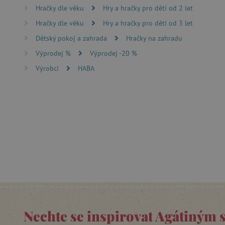
FUNKČNÍ SOUBO
Hračky dle věku
Hry a hračky pro děti od 2 let
Hračky dle věku
Hry a hračky pro děti od 3 let
Dětský pokoj a zahrada
Hračky na zahradu
Nezby
Výprodej %
Výprodej -20 %
Výrobci
HABA
Nezbytně nutné soubory cook
bez nezbytně nutných soubo
Název
__cf_bm
_lb_ccc
cjConsent
Google Priv
CookieScriptConsent
Nechte se inspirovat Agátiným 