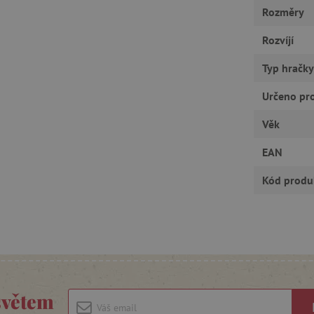
RY
Rozměry
Rozvíjí
Typ hračky
tně nutné cookies
Analytické cookies
Marketingové cookies
Funkční s
Určeno pr
ie umožňují základní funkce webových stránek, jako je přihlášení uživatele a správa
rů cookie správně používat.
Věk
Provider
/
Vyprší
Popis
Doména
EAN
30 minut
Tento soubor cookie se používá k r
Cloudflare Inc.
roboty. To je pro web přínosné, a
.vimeo.com
Kód produ
platné zprávy o používání jejich w
.agatinsvet.cz
1 rok
Tento soubor cookie se používá k 
uživatele s používáním souborů c
stránkách a k zajištění souladu s 
získání souhlasu pro určité kategor
.agatinsvet.cz
1 rok 1
Tento soubor cookie se používá k 
měsíc
uživatele pro cookies na webových
acy Policy
1 rok
Tento soubor cookie používá služb
CookieScript
zapamatování předvoleb souhlasu 
www.agatinsvet.cz
světem
návštěvníků. Je nutné, aby banner
fungoval správně.