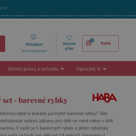
 >>
0
Košík
Seznam
Přihlášení
přání
Nová registrace
Dětský pokoj a zahrada
Výprodej %
 set - barevné rybky
 šikovný rybář a dokáže pochytat barevné rybky? Tato
představuje velkou zábavu pro děti ve vaně nebo v létě
azénu. V sadě je 5 barevných rybek a jeden rybářský
řská sada se hodí pro děti od 18 měsíců. Vyrobeno z