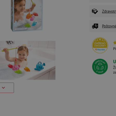
Zdravot
Poštovn
P
U
Ž
z