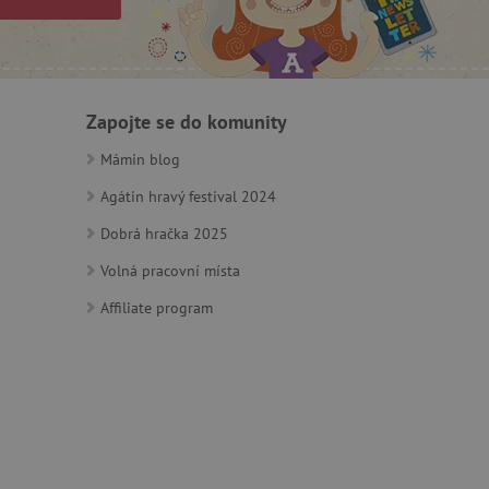
ný k udržování proměnných
ozlišení mezi lidmi a
by bylo možné podávat
ebových stránek.
Zapojte se do komunity
Mámin blog
ozlišení mezi lidmi a
Agátin hravý festival 2024
by bylo možné podávat
ebových stránek.
Dobrá hračka 2025
Volná pracovní místa
m zajišťuje hledání na
Affiliate program
e vztahu k Pinterest
s případy použití CORS po
lší soubory cookie
í lepivosti založených na
).