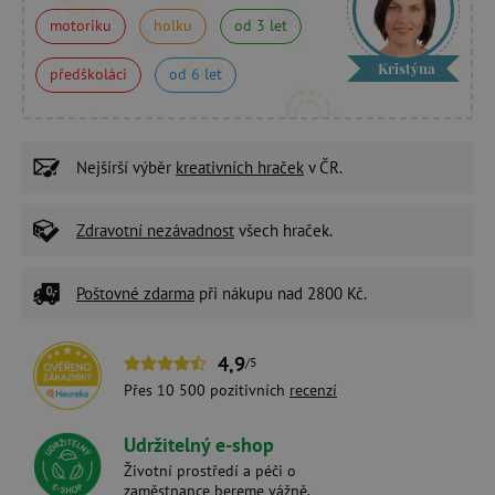
motoriku
holku
od 3 let
Kristýna
předškoláci
od 6 let
Nejširší výběr
kreativních hraček
v ČR.
Zdravotní nezávadnost
všech hraček.
Poštovné zdarma
při nákupu nad 2800 Kč.
4,9
/5
Přes 10 500 pozitivních
recenzí
Udržitelný e-shop
Životní prostředí a péči o
zaměstnance bereme vážně.