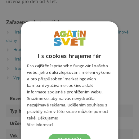
určena pro děti od 3 let.
Zařazeno v kategoriích
Hračky dle typu
Stavebnice
Kuličkové a dominové
dráhy
Hračky dle věku
Hry a hračky pro děti od 3 let
I s cookies hrajeme fér
Hračky dle věku
Hry a hračky pro předškoláky
Pro zajištění správného fungování našeho
Hračky dle věku
Hry a hračky pro děti od 6 let
webu, jeho další zlepšování, měření výkonu
Výprodej %
Výprodej -20 %
a pro přizpůsobení marketingových
kampaní využíváme cookies a další
informace spojené s prohlížením webu.
Rozvíjí
Snažíme se, aby na vás nevyskočila
motoriku
nezajímavá reklama. Udělením souhlasu s
Typ hračky
stavebnice
pravidly nám v této snaze můžete pomoct
také. Děkujeme!
Určeno pro
holku
Více informací
Věk
od 3 let, předškoláci, od 6 let