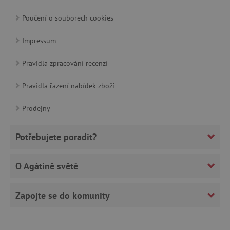
Google Privacy Policy
Poučení o souborech cookies
Impressum
Pravidla zpracování recenzí
Pravidla řazení nabídek zboží
Prodejny
cjConsent
.agatinsvet.cz
Potřebujete poradit?
O Agátině světě
CookieScriptConsent
CookieScript
Zapojte se do komunity
www.agatinsvet.cz