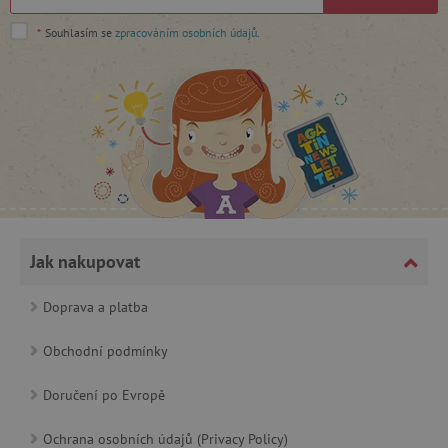
Nezbytně nutné soubory cookie umožňují
*
Souhlasím se
zpracováním osobních údajů
.
základní funkce webových stránek, jako je
přihlášení uživatele a správa účtu. Webové
stránky nelze bez nezbytně nutných souborů
cookie správně používat.
Provider
/
Název
Doména
__cf_bm
Cloudflare Inc.
.vimeo.com
Jak nakupovat
Doprava a platba
Obchodní podmínky
_lb_ccc
.agatinsvet.cz
Doručení po Evropě
Ochrana osobních údajů (Privacy Policy)