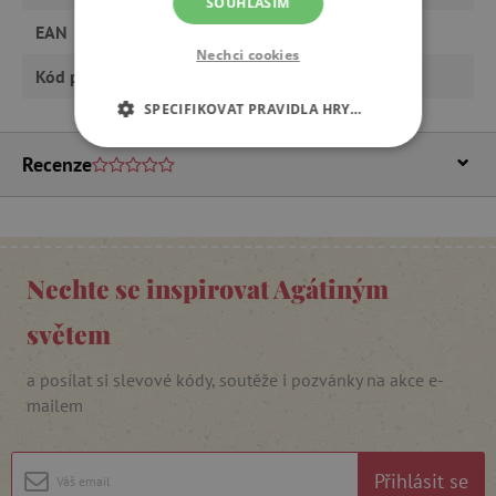
SOUHLASÍM
EAN
8851285170139
Nechci cookies
Kód produktu
Trix_WW-7013-xx
SPECIFIKOVAT PRAVIDLA HRY…
NEZBYTNĚ NUTNÉ COOKIES
Recenze
ANALYTICKÉ COOKIES
MARKETINGOVÉ COOKIES
Nechte se inspirovat Agátiným
FUNKČNÍ SOUBORY
světem
a posílat si slevové kódy, soutěže i pozvánky na akce e-
mailem
Nezbytně nutné cookies
Analytické cookies
Marketingové cookies
Přihlásit se
Funkční soubory