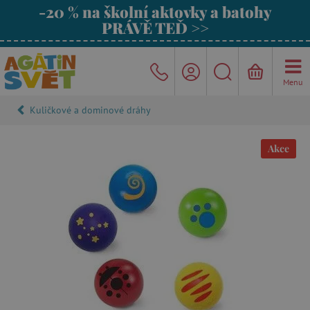
-20 % na školní aktovky a batohy
PRÁVĚ TEĎ >>
Menu
Kuličkové a dominové dráhy
Akce