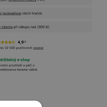
ní nezávadnost
všech hraček.
é zdarma
při nákupu nad 2800 Kč.
4,9
/5
řes 10 500 pozitivních
recenzí
držitelný e-shop
ivotní prostředí a péči o
aměstnance bereme vážně.