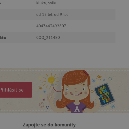
o
kluka, holku
oubory
od 12 let, od 9 let
 účtu. Webové stránky nelze
4047443492807
ktu
COO_211480
ozlišení mezi lidmi a
by bylo možné podávat
ebových stránek.
ukládání souhlasu
ookies na webových
právními požadavky na
ie cookies.
ukládání souhlasu
 stránkách.
Přihlásit se
a Cookie-Script.com k
se soubory cookie
 cookie Cookie-Script.com
ný k udržování proměnných
Zapojte se do komunity