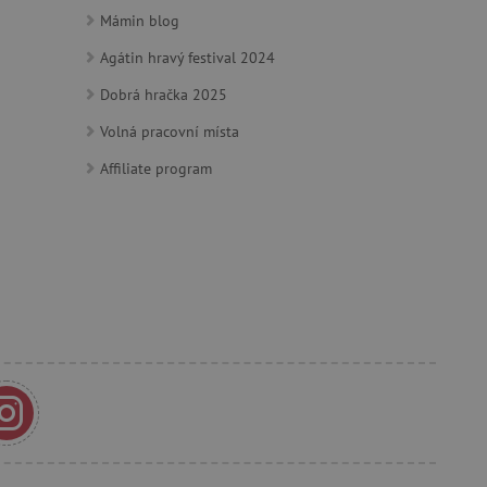
ozlišení mezi lidmi a
by bylo možné podávat
Mámin blog
ebových stránek.
Agátin hravý festival 2024
Dobrá hračka 2025
ozlišení mezi lidmi a
by bylo možné podávat
Volná pracovní místa
ebových stránek.
Affiliate program
m zajišťuje hledání na
e vztahu k Pinterest
s případy použití CORS po
lší soubory cookie
í lepivosti založených na
).
 identifikaci zařízení,