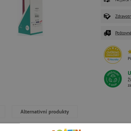
Zdravot
Poštovn
P
U
Ž
z
Alternativní produkty