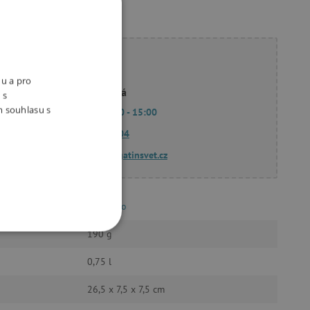
ete poradit?
nu a pro
Linda Hodková
 s
m souhlasu s
Po - Pá 9:00 - 15:00
770 601 604
dotazy@agatinsvet.cz
coocazoo
190 g
OOKIES
0,75 l
26,5 x 7,5 x 7,5 cm