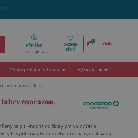
 >>
0
Košík
Seznam
Přihlášení
přání
Nová registrace
Dětský pokoj a zahrada
Výprodej %
 lahev coocazoo, Berry
 lahev coocazoo,
Berry na pití vhodná do školy, pro volný čas a
ivity. Je vyrobena z bezpečného materiálu, neobsahuje