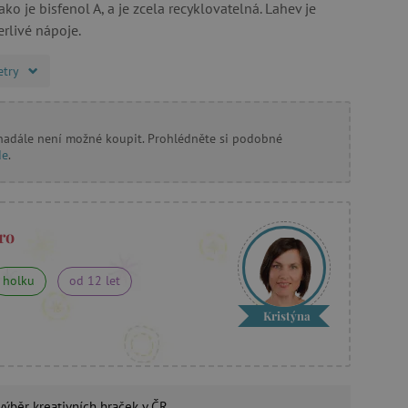
ko je bisfenol A, a je zcela recyklovatelná. Lahev je
rlivé nápoje.
etry
 nadále není možné koupit. Prohlédněte si podobné
de
.
ro
holku
od 12 let
Kristýna
 výběr
kreativních hraček
v ČR.