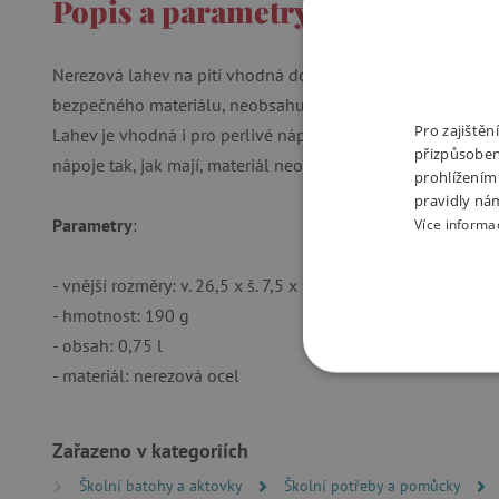
Popis a parametry
Nerezová lahev na pití vhodná do školy, pro volný čas a out
bezpečného materiálu, neobsahuje změkčovadla, jako je bisf
Pro zajiště
Lahev je vhodná i pro perlivé nápoje. V této odolné láhvi 
přizpůsoben
nápoje tak, jak mají, materiál neovlivňuje vůni nápoje.
prohlížením
pravidly ná
Parametry
:
Více informa
- vnější rozměry: v. 26,5 x š. 7,5 x h. 7,5 cm
- hmotnost: 190 g
- obsah: 0,75 l
- materiál: nerezová ocel
NEZBYTNĚ NUTN
FUNKČNÍ SOUBO
Zařazeno v kategoriích
Školní batohy a aktovky
Školní potřeby a pomůcky