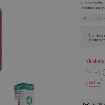
změkčovadla, ja
vhodná i pro pe
Popis a param
Toto zboží
produkty
z
Vhodné p
kluka
od 9 let
Nejširší