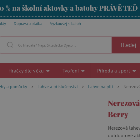
0 % na školní aktovky a batohy PRÁVĚ TEĎ
akty
Doprava a platba
Vyzkoušej si batoh
Hledej
Hračky dle věku
Tvoření
Příroda a sport
řeby a pomůcky
Lahve a příslušenství
Lahve na pití
Nerezová
Nerezová
Berry
Nerezová lahev 
outdoorové akt