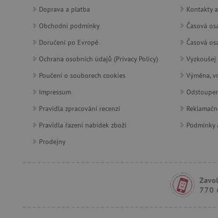
__cf_bm
Doprava a platba
Kontakty a
Obchodní podmínky
Časová osa
lastVisitedProduct
Doručení po Evropě
Časová osa
__cf_bm
Ochrana osobních údajů (Privacy Policy)
Vyzkoušej 
Poučení o souborech cookies
Výměna, vr
_sp_ses.f442
Impressum
featureFlagIdentifier
Odstoupen
_lb
Pravidla zpracování recenzí
Reklamačn
Pravidla řazení nabídek zboží
Podmínky a
_pinterest_ct_ua
Prodejny
AWSALBCORS
Zavol
_sp_id.f442
770 
featureFlagCheckoutExpe
udid