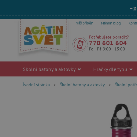
-2
Náš příběh
Mámin blog
Kont
Potřebujete poradit?
770 601 604
Po - Pá 9:00 - 15:00
Školní batohy a aktovky
Hračky dle typu
Úvodní stránka
Školní batohy a aktovky
Školní pot