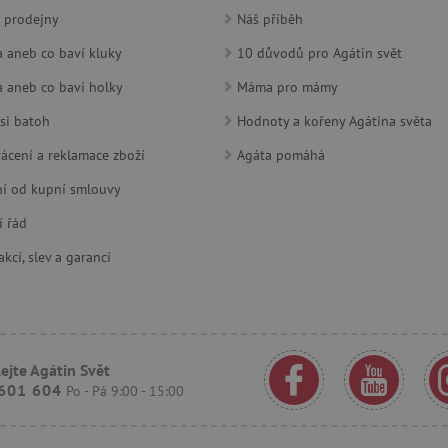
30 minut
Tento soubor cookie se používá k r
Cloudflare Inc.
roboty. To je pro web přínosné, a
.heureka.cz
 prodejny
Náš příběh
platné zprávy o používání jejich w
 aneb co baví kluky
10 důvodů pro Agátin svět
www.agatinsvet.cz
1 rok 1
měsíc
 aneb co baví holky
Máma pro mámy
30 minut
Tento soubor cookie se používá k r
Cloudflare Inc.
roboty. To je pro web přínosné, a
.onesignal.com
si batoh
Hodnoty a kořeny Agátina světa
platné zprávy o používání jejich w
ácení a reklamace zboží
Agáta pomáhá
www.agatinsvet.cz
30 minut
OnLine chat
í od kupní smlouvy
www.agatinsvet.cz
4 měsíce
.agatinsvet.cz
Zavřením
Cookie systému lugis box, který ná
í řád
prohlížeče
webu
kcí, slev a garancí
1 rok
Tento soubor cookie se nastavuje v
Pinterest Inc.
Marketing
.ct.pinterest.com
7 dní
Pro pokračující podporu lepivosti 
Amazon.com Inc.
aktualizaci Chromium vytváříme da
www.pages06.net
lepivosti pro každou z těchto funkc
trvání s názvem AWSALBCORS (ALB
ejte Agátin Svět
www.agatinsvet.cz
1 rok 1
OnLine chat
601 604
měsíc
Po - Pá 9:00 - 15:00
rimentVariant
www.agatinsvet.cz
4 měsíce
.agatinsvet.cz
1 měsíc
Tento cookie se používá k jedinečné