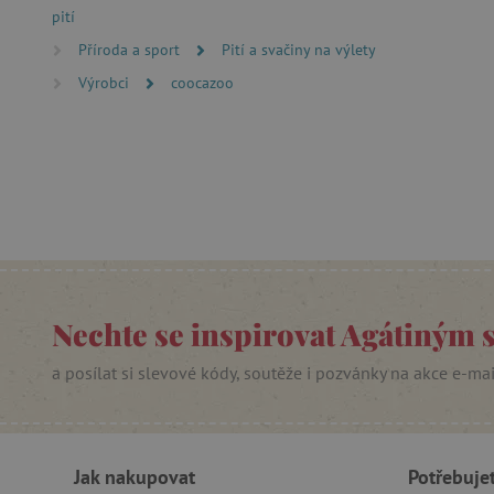
pití
Nezby
Příroda a sport
Pití a svačiny na výlety
Nezbytně nutné soubory cook
Výrobci
coocazoo
bez nezbytně nutných soubo
Název
__cf_bm
_lb_ccc
cjConsent
Nechte se inspirovat Agátiným 
Google Priv
CookieScriptConsent
a posílat si slevové kódy, soutěže i pozvánky na akce e-ma
PHPSESSID
Jak nakupovat
Potřebuje