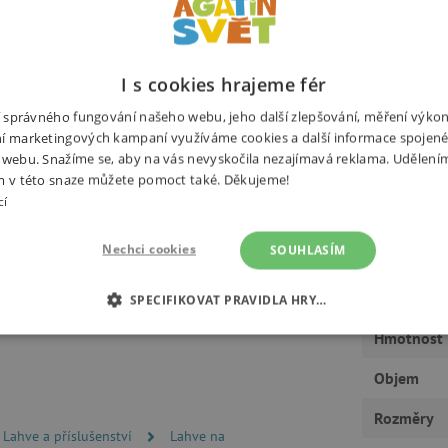
doorové aktivity. Je vyrobena z
I s cookies hrajeme fér
Potřebuj
enol A, a je zcela recyklovatelná.
ní správného fungování našeho webu, jeho další zlepšování, měření výko
vyrobené z nerezové oceli chutnají
í marketingových kampaní využíváme cookies a další informace spojené
 webu. Snažíme se, aby na vás nevyskočila nezajímavá reklama. Udělení
m v této snaze můžete pomoct také. Děkujeme!
cí
Nechci cookies
SOUHLASÍM
Výrobce
SPECIFIKOVAT PRAVIDLA HRY…
Hmotnost
É COOKIES
ANALYTICKÉ COOKIES
MARKETINGOVÉ C
Objem
RY
Rozměry
Lahve a příslušenství
Lahve na