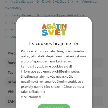
Hračky dle typu
Dřevěné vláčkodráhy
Vagonky a
lokomotivy
Hračky dle věku
Hry a hračky pro děti od 3 let
Hračky dle věku
Hry a hračky pro předškoláky
Hračky dle věku
Hry a hračky pro děti od 6 let
Výrobci
Maxim
I s cookies hrajeme fér
Pro zajištění správného fungování našeho
Výrobce
Maxim
webu, jeho další zlepšování, měření výkonu
a pro přizpůsobení marketingových
Rozvíjí
motoriku
kampaní využíváme cookies a další
informace spojené s prohlížením webu.
Typ hračky
hračky
Snažíme se, aby na vás nevyskočila
nezajímavá reklama. Udělením souhlasu s
Určeno pro
kluka
pravidly nám v této snaze můžete pomoct
Věk
také. Děkujeme!
od 3 let, předškoláci, od 6 let
Více informací
EAN
647069502115