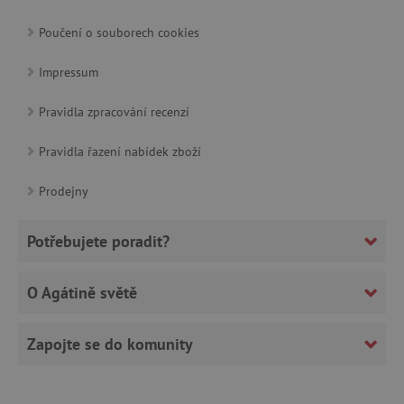
Google Privacy Policy
Poučení o souborech cookies
Impressum
Pravidla zpracování recenzí
Pravidla řazení nabídek zboží
Prodejny
cjConsent
.agatinsvet.cz
Potřebujete poradit?
O Agátině světě
CookieScriptConsent
CookieScript
Zapojte se do komunity
www.agatinsvet.cz