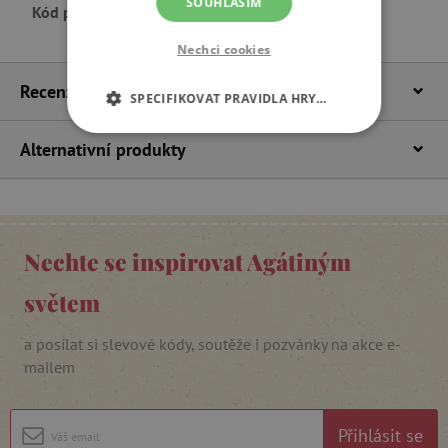
SOUHLASÍM
Kód produktu
S550211
Nechci cookies
Recenze
SPECIFIKOVAT PRAVIDLA HRY…
NEZBYTNĚ NUTNÉ COOKIES
Alternativní produkty
ANALYTICKÉ COOKIES
MARKETINGOVÉ COOKIES
Nechte se inspirovat Agátiným
FUNKČNÍ SOUBORY
světem
a posílat si slevové kódy, soutěže i pozvánky na akce e-
mailem
Nezbytně nutné cookies
Analytické cookies
Marketingové cookies
Přihlásit se
Funkční soubory