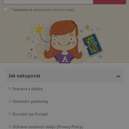
Nezbytně nutné soubory cookie umožňují
*
Souhlasím se
zpracováním osobních údajů
.
základní funkce webových stránek, jako je
přihlášení uživatele a správa účtu. Webové
stránky nelze bez nezbytně nutných souborů
cookie správně používat.
Provider
/
Název
Doména
__cf_bm
Cloudflare Inc.
.vimeo.com
Jak nakupovat
Doprava a platba
Obchodní podmínky
_lb_ccc
.agatinsvet.cz
Doručení po Evropě
Ochrana osobních údajů (Privacy Policy)