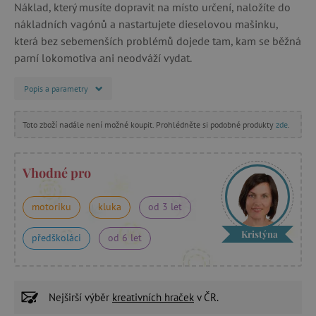
Náklad, který musíte dopravit na místo určení, naložíte do
nákladních vagónů a nastartujete dieselovou mašinku,
která bez sebemenších problémů dojede tam, kam se běžná
parní lokomotiva ani neodváží vydat.
Popis a parametry
Toto zboží nadále není možné koupit. Prohlédněte si podobné produkty
zde
.
Vhodné pro
motoriku
kluka
od 3 let
Kristýna
předškoláci
od 6 let
Nejširší výběr
kreativních hraček
v ČR.