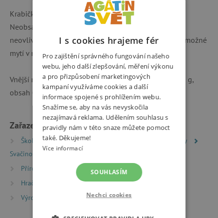
Krabička je vyrobena z bezpečného polypropylenu.
Neobsahuje žádné škodlivé látky, je bez zápachu,
I s cookies hrajeme fér
neovlivňuje vůni nápoje. Krabička se snadno čistí, je možné
mytí v myčce.
Pro zajištění správného fungování našeho
webu, jeho další zlepšování, měření výkonu
a pro přizpůsobení marketingových
Vnější rozměry jsou 17,7 x 12,9 x 6 cm, hmotnost 110 g,
kampaní využíváme cookies a další
obsah 0,9 l.
informace spojené s prohlížením webu.
Snažíme se, aby na vás nevyskočila
nezajímavá reklama. Udělením souhlasu s
Zařazeno v kategoriích
pravidly nám v této snaze můžete pomoct
také. Děkujeme!
Školní batohy a aktovky
Školní potřeby a pomůcky
Více informací
Svačinové boxy
Příroda a sport
Pití a svačiny na výlety
SOUHLASÍM
Hračky dle typu
Nechci cookies
Výrobci
Step by Step