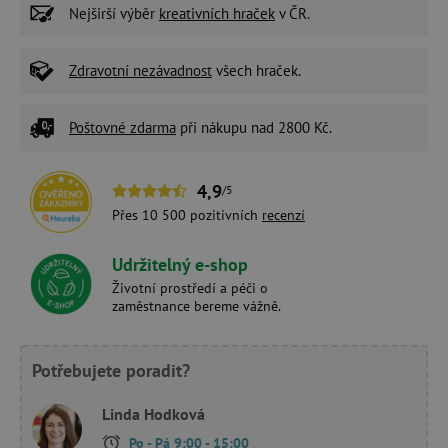
Nejširší výběr
kreativních hraček
v ČR.
Zdravotní nezávadnost
všech hraček.
Poštovné zdarma
při nákupu nad 2800 Kč.
4,9
/5
Přes 10 500 pozitivních
recenzí
Udržitelný e-shop
Životní prostředí a péči o
zaměstnance bereme vážně.
Potřebujete poradit?
Linda Hodková
Po - Pá 9:00 - 15:00