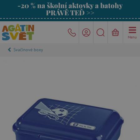
-20 % na školní aktovky a batohy
PRÁVĚ TEĎ >>
Menu
Svačinové boxy