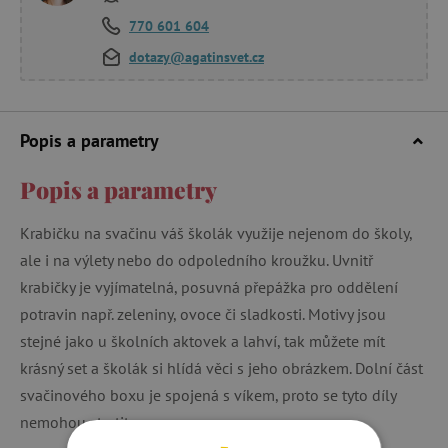
770 601 604
dotazy@agatinsvet.cz
Popis a parametry
Popis a parametry
Krabičku na svačinu váš školák využije nejenom do školy,
ale i na výlety nebo do odpoledního kroužku. Uvnitř
krabičky je vyjímatelná, posuvná přepážka pro oddělení
potravin např. zeleniny, ovoce či sladkosti. Motivy jsou
stejné jako u školních aktovek a lahví, tak můžete mít
krásný set a školák si hlídá věci s jeho obrázkem. Dolní část
svačinového boxu je spojená s víkem, proto se tyto díly
nemohou ztratit.