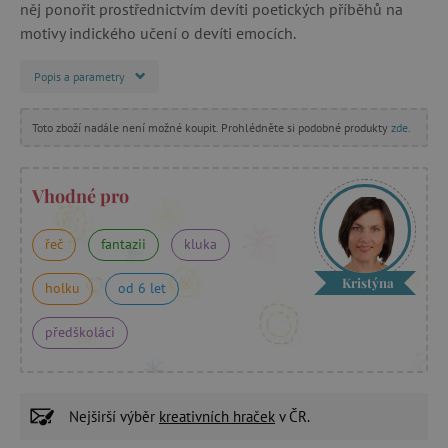
něj ponořit prostřednictvím devíti poetických příběhů na
motivy indického učení o devíti emocích.
Popis a parametry
Toto zboží nadále není možné koupit. Prohlédněte si podobné produkty
zde
.
Vhodné pro
řeč
fantazii
kluka
Kristýna
holku
od 6 let
předškoláci
Nejširší výběr
kreativních hraček
v ČR.