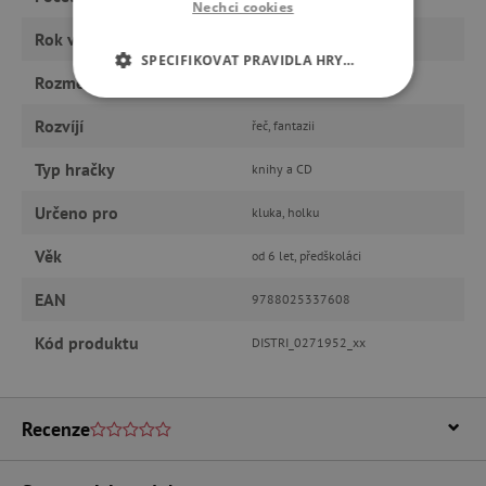
Nechci cookies
Rok vydání
2018
SPECIFIKOVAT PRAVIDLA HRY…
Rozměry
170x240 mm
NEZBYTNĚ NUTNÉ COOKIES
Rozvíjí
řeč, fantazii
ANALYTICKÉ COOKIES
Typ hračky
knihy a CD
MARKETINGOVÉ COOKIES
Určeno pro
kluka, holku
Věk
od 6 let, předškoláci
FUNKČNÍ SOUBORY
EAN
9788025337608
Kód produktu
DISTRI_0271952_xx
Nezbytně nutné cookies
Analytické cookies
Marketingové cookies
Funkční soubory
Recenze
Nezbytně nutné soubory cookie umožňují
základní funkce webových stránek, jako je