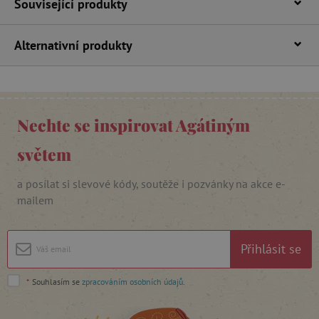
Související produkty
přihlášení uživatele a správa účtu. Webové
stránky nelze bez nezbytně nutných souborů
cookie správně používat.
Alternativní produkty
Provider
/
Název
Doména
__cf_bm
Cloudflare Inc.
.vimeo.com
Nechte se inspirovat Agátiným
světem
a posílat si slevové kódy, soutěže i pozvánky na akce e-
mailem
_lb_ccc
.agatinsvet.cz
Přihlásit se
*
Souhlasím se
zpracováním osobních údajů
.
Google Privacy Policy