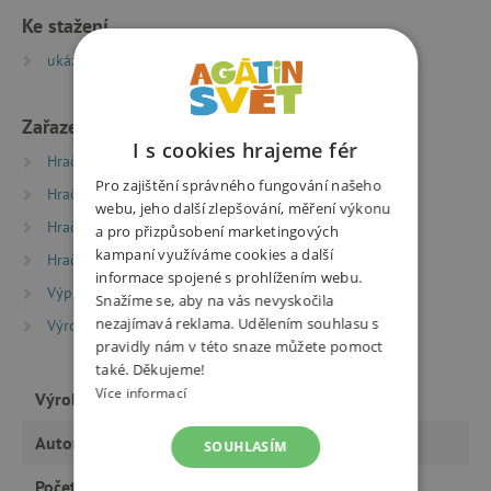
Ke stažení
ukázka z knihy | PDF | 0.03 MB
Zařazeno v kategoriích
I s cookies hrajeme fér
Hračky dle typu
Knihy
Pohádky
Pro zajištění správného fungování našeho
Hračky dle typu
Knihy
Beletrie pro děti
webu, jeho další zlepšování, měření výkonu
Hračky dle věku
Hry a hračky pro předškoláky
a pro přizpůsobení marketingových
kampaní využíváme cookies a další
Hračky dle věku
Hry a hračky pro děti od 6 let
informace spojené s prohlížením webu.
Výprodej %
Snažíme se, aby na vás nevyskočila
nezajímavá reklama. Udělením souhlasu s
Výrobci
FRAGMENT
pravidly nám v této snaze můžete pomoct
také. Děkujeme!
Více informací
Výrobce
FRAGMENT
Autor
Barbora Hu
SOUHLASÍM
Počet stran
128