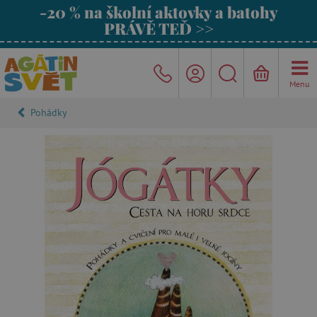
-20 % na školní aktovky a batohy
PRÁVĚ TEĎ >>
Menu
Pohádky