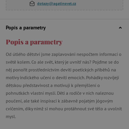
dotazy@agatinsvet.cz
Popis a parametry
Popis a parametry
Od útlého dětství jsme zaplavováni nespočtem informací o
světě kolem. Co ale svět, který je uvnitř nás? Pojďme se do
něj ponořit prostřednictvím devíti poetických příběhů na
motivy indického učení o devíti emocích. Pohádky rozvíjejí
dětskou představivost a motivují k přemýšlení o
pohnutkách vlastní mysli. Děti a rodiče v nich naleznou
poučení, ale také inspiraci k zábavně pojatým jógovým
cvičením, díky nimž si mohou protáhnout své tělo a uvolnit
mysl.