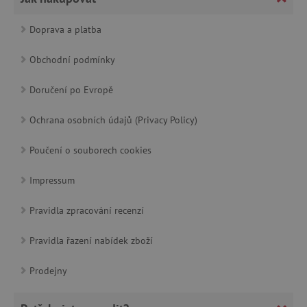
Doprava a platba
Obchodní podmínky
cjConsent
.agatinsvet.cz
Doručení po Evropě
Ochrana osobních údajů (Privacy Policy)
Poučení o souborech cookies
CookieScriptConsent
CookieScript
www.agatinsvet.cz
Impressum
Pravidla zpracování recenzí
Pravidla řazení nabídek zboží
Prodejny