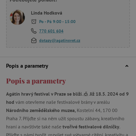
Linda Hodková
Po - Pá 9:00 - 15:00
770 601 604
dotazy@agatinsvet.cz
Popis a parametry
Popis a parametry
Agátin hravý festival v Praze se blíží
. 🎪
Již 18.5. 2024 od 9
hod
vám otevřeme naše festivalové brány v areálu
Národního zemědělského muzea,
Kostelní 44, 170 00
Praha 7. Přijďte si na něm užít spoustu zábavy, kreativního
hraní a navštivte také naše
tvořivé festivalové dílničky
.
Přijďte s námi tvořit, rozvíjet své výtvarné cítění, kreativitu a