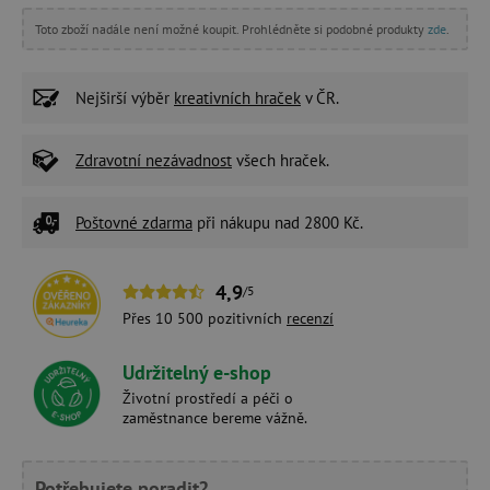
Toto zboží nadále není možné koupit. Prohlédněte si podobné produkty
zde
.
Nejširší výběr
kreativních hraček
v ČR.
Zdravotní nezávadnost
všech hraček.
Poštovné zdarma
při nákupu nad 2800 Kč.
4,9
/5
Přes 10 500 pozitivních
recenzí
Udržitelný e-shop
Životní prostředí a péči o
zaměstnance bereme vážně.
Potřebujete poradit?