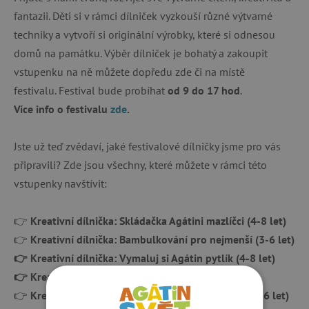
fantazii. Děti si v rámci dílniček vyzkouší různé výtvarné
techniky a vytvoří si originální výrobky, které si odnesou
domů na památku. Výběr dílniček je bohatý a zakoupit
vstupenku na ně můžete dopředu zde či na místě
festivalu. Festival bude probíhat
od
9 do 17 hod
.
Více info o festivalu
zde
.
Jste už teď zvědaví, jaké festivalové dílničky jsme pro vás
připravili? Zde jsou všechny, které můžete v rámci této
vstupenky navštívit:
👉
Kreativní dílnička: Skládačka Agátini mazlíčci (4-8 let)
👉
Kreativní dílnička: Bambulkování pro nejmenší (3-6 let)
👉 Kreativní dílnička: Vymaluj si Agátin pytlík (4-8 let)
👉 Kreativní dílnička: Pohyblivé figurky (4-8 let)
👉
Kreativní dílnička: Vyrábíme barevné broučky (3-6 let)