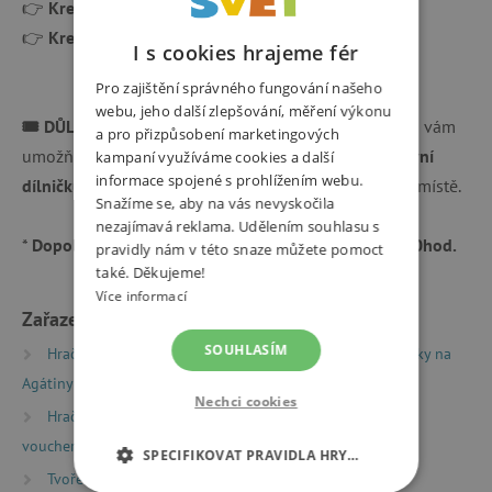
👉
Kreativní dílnička: Vyrob si svou placku (4-8 let)
👉
Kreativní dílnička: Tvoříme s mistry (od 6 let)
I s cookies hrajeme fér
Pro zajištění správného fungování našeho
webu, jeho další zlepšování, měření výkonu
🎟 DŮLEŽITÉ INFO KE VSTUPENCE 🎟
Tato vstupenka vám
a pro přizpůsobení marketingových
umožňuje
dopolední vstup na 1 festivalovou kreativní
kampaní využíváme cookies a další
informace spojené s prohlížením webu.
dílničku
dle vašeho výběru. Vybrat dílničku lze až na místě.
Snažíme se, aby na vás nevyskočila
nezajímavá reklama. Udělením souhlasu s
*
Dopolední verzi vstupenky lze využít od 9 do 13:00hod.
pravidly nám v této snaze můžete pomoct
také. Děkujeme!
Více informací
Zařazeno v kategoriích
SOUHLASÍM
Hračky dle typu
Dílničky a semináře
Vstupenky na
Agátiny dílničky
Nechci cookies
Hračky dle typu
Dílničky a semináře
Dárkové
vouchery a vstupenky
SPECIFIKOVAT PRAVIDLA HRY…
Tvoření