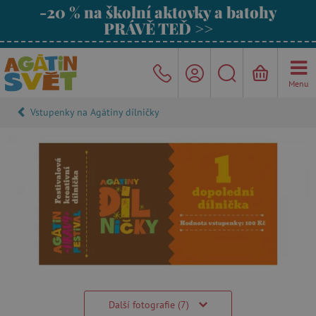
-20 % na školní aktovky a batohy
PRÁVĚ TEĎ >>
Menu
Vstupenky na Agátiny dílničky
Další fotografie (7)