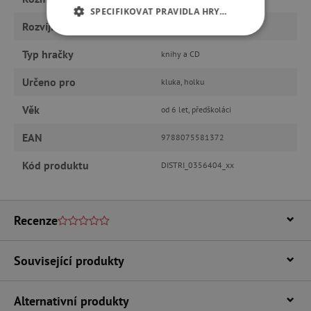
SPECIFIKOVAT PRAVIDLA HRY…
Rozvíjí
fantazii, řeč
NEZBYTNĚ NUTNÉ COOKIES
Typ hračky
knihy a CD
ANALYTICKÉ COOKIES
Určeno pro
kluka, holku
MARKETINGOVÉ COOKIES
Věk
od 6 let, předškoláci
EAN
9788075581372
FUNKČNÍ SOUBORY
Kód produktu
DISTRI_0356404_xx
Nezbytně nutné cookies
Recenze
Analytické cookies
Marketingové cookies
Funkční soubory
Související produkty
Nezbytně nutné soubory cookie umožňují
základní funkce webových stránek, jako je
přihlášení uživatele a správa účtu. Webové
Alternativní produkty
stránky nelze bez nezbytně nutných souborů