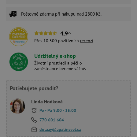
Poštovné zdarma
při nákupu nad 2800 Kč.
4,9
/5
Přes 10 500 pozitivních
recenzí
Udržitelný e-shop
Životní prostředí a péči o
zaměstnance bereme vážně.
Potřebujete poradit?
Linda Hodková
Po - Pá 9:00 - 15:00
770 601 604
dotazy@agatinsvet.cz