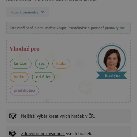
Popis a parametry
Toto zboží nadále není možné koupit. Prohlédněte si podobné produkty
zde
.
Vhodné pro
fantazii
řeč
kluka
Kristýna
holku
od 6 let
předškoláci
Nejširší výběr
kreativních hraček
v ČR.
Zdravotní nezávadnost
všech hraček.