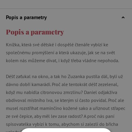
Popis a parametry
Popis a parametry
Knížka, která své dětské i dospělé čtenáře vybízí ke
společnému promýšlení a která ukazuje, jak se na svět
kolem nás můžeme dívat, i když třeba vládne nepohoda.
Déšť zaťukal na okno, a tak ho Zuzanka pustila dál, byli už
dávno dobří kamarádi. Proč ale tentokrát déšť zezelenal,
když mu nabídla citronovou zmrzlinu? Daniel odjakživa
obdivoval místního lva, se kterým si často povídal. Proč ale
musel rozstřihat maminčino kožené sako a uříznout střapec
ze své čepice, aby měl lev zase radost? A proč nás paní
spisovatelka vybízí k tomu, abychom si zalezli do břicha
velryby?