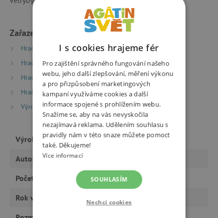
Zařazeno v kategoriích
I s cookies hrajeme fér
Hračky dle typu
Knihy
Pohádky
Hračky dle typu
Knihy
Beletrie pro děti
Pro zajištění správného fungování našeho
webu, jeho další zlepšování, měření výkonu
Hračky dle věku
Hry a hračky pro předškoláky
a pro přizpůsobení marketingových
Hračky dle věku
Hry a hračky pro děti od 6 let
kampaní využíváme cookies a další
informace spojené s prohlížením webu.
Výrobci
Meander
Snažíme se, aby na vás nevyskočila
nezajímavá reklama. Udělením souhlasu s
pravidly nám v této snaze můžete pomoct
Výrobce
Meander
také. Děkujeme!
Více informací
Autor
Zuzana Špůrová
Počet stran
36
SOUHLASÍM
Rok vydání
2021
Nechci cookies
Rozměry
200 × 200 mm