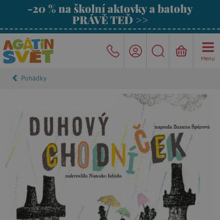
-20 % na školní aktovky a batohy
PRÁVĚ TEĎ >>
Menu
Pohádky