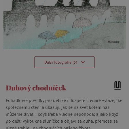
Další fotografie (5)
Duhový chodníček
Pohádkové povídky pro dětské i dospělé čtenáře vybízejí ke
společnému čtení a ukazují, jak se na svět kolem nás
můžeme dívat, i když třeba vládne nepohoda: a jako když
po dešti vykoukne sluníčko a objeví se duha, přemostí se
různé trable i na chodníčcích našeho života.