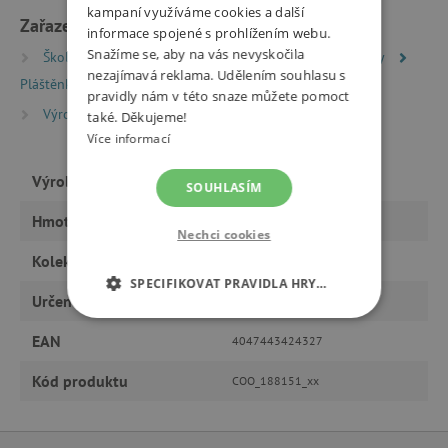
kampaní využíváme cookies a další
Zařazeno v kategoriích
informace spojené s prohlížením webu.
Snažíme se, aby na vás nevyskočila
Školní batohy a aktovky
Školní potřeby a pomůcky
nezajímavá reklama. Udělením souhlasu s
Pláštěnky na batohy
pravidly nám v této snaze můžete pomoct
Výrobci
coocazoo
také. Děkujeme!
Více informací
Výrobce
coocazoo
SOUHLASÍM
Hmotnost
60 g
Nechci cookies
Kolekce
2020
SPECIFIKOVAT PRAVIDLA HRY…
Určeno pro
holku, kluka
NEZBYTNĚ NUTNÉ COOKIES
EAN
4047443424327
ANALYTICKÉ COOKIES
Kód produktu
COO_188151_xx
MARKETINGOVÉ COOKIES