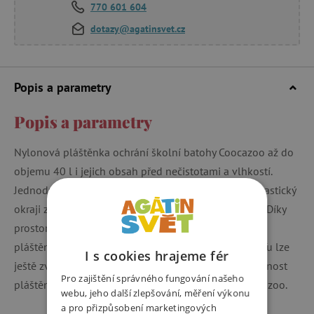
770 601 604
dotazy@agatinsvet.cz
Popis a parametry
Popis a parametry
Nylonová pláštěnka ochrání školní batohy Coocazoo až do
objemu 40 l i jejich obsah před nečistotami a vlhkostí.
Jednoduše stačí přetáhnout pláštěnku přes batoh, elastický
okraji zabezpečí, že pláštěnka na batohu pevně sedí. Díky
prostorově výraznému reflexnímu obrázku zajišťuje
pláštěnka vysokou bezpečnost v silničním provozu. Tu lze
I s cookies hrajeme fér
ještě zvýšit připevněním blikačky na pláštěnku. Hmotnost
Pro zajištění správného fungování našeho
pláštěnky je 60 g. Je vhodná pro všechny batohy Cocazoo.
webu, jeho další zlepšování, měření výkonu
a pro přizpůsobení marketingových