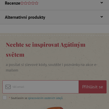
Recenze
FUNKČNÍ SOUBORY
Alternativní produkty
Nezbytně nutné cookies
Analytické cookies
Marketingové cookies
Funkční soubory
Nechte se inspirovat Agátiným
Nezbytně nutné soubory cookie umožňují
světem
základní funkce webových stránek, jako je
přihlášení uživatele a správa účtu. Webové
stránky nelze bez nezbytně nutných souborů
a posílat si slevové kódy, soutěže i pozvánky na akce e-
cookie správně používat.
mailem
Provider
/
Název
Doména
__cf_bm
Cloudflare Inc.
Přihlásit se
.vimeo.com
*
Souhlasím se
zpracováním osobních údajů
.