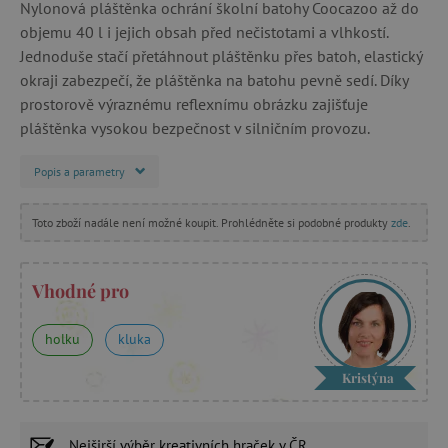
Nylonová pláštěnka ochrání školní batohy Coocazoo až do
objemu 40 l i jejich obsah před nečistotami a vlhkostí.
Jednoduše stačí přetáhnout pláštěnku přes batoh, elastický
okraji zabezpečí, že pláštěnka na batohu pevně sedí. Díky
prostorově výraznému reflexnímu obrázku zajišťuje
pláštěnka vysokou bezpečnost v silničním provozu.
Popis a parametry
Toto zboží nadále není možné koupit. Prohlédněte si podobné produkty
zde
.
Vhodné pro
holku
kluka
Kristýna
Nejširší výběr
kreativních hraček
v ČR.