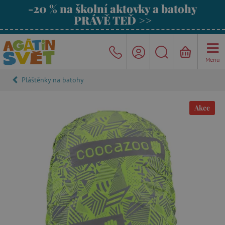
-20 % na školní aktovky a batohy
PRÁVĚ TEĎ >>
Menu
Pláštěnky na batohy
Akce