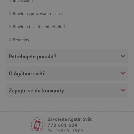
Impressum
Pravidla zpracování recenzí
Pravidla řazení nabídek zboží
CookieScriptConsent
CookieScript
www.agatinsvet.cz
Prodejny
Potřebujete poradit?
O Agátině světě
Zapojte se do komunity
PHPSESSID
PHP.net
p
www.agatinsvet.cz
Zavolejte Agátin Svět
770 601 604
Po - Pá 9:00 - 15:00