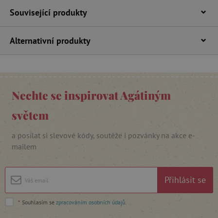
Související produkty
FUNKČNÍ SOUBORY
Alternativní produkty
Nezbytně nutné cookies
Analytické cookies
Marketingové cookies
Funkční soubory
Nechte se inspirovat Agátiným
Nezbytně nutné soubory cookie umožňují
základní funkce webových stránek, jako je
světem
přihlášení uživatele a správa účtu. Webové
stránky nelze bez nezbytně nutných souborů
a posílat si slevové kódy, soutěže i pozvánky na akce e-
cookie správně používat.
mailem
Provider
/
Název
Doména
__cf_bm
Cloudflare Inc.
Přihlásit se
.vimeo.com
*
Souhlasím se
zpracováním osobních údajů
.