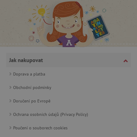
_lb_ccc
.agatinsvet.cz
Jak nakupovat
Google Privacy Policy
Doprava a platba
Obchodní podmínky
Doručení po Evropě
Ochrana osobních údajů (Privacy Policy)
Poučení o souborech cookies
cjConsent
.agatinsvet.cz