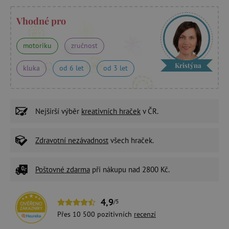
Vhodné pro
motoriku
zručnost
Kristýna
kluka
od 6 let
od 3 let
Nejširší výběr
kreativních hraček
v ČR.
Zdravotní nezávadnost
všech hraček.
Poštovné zdarma
při nákupu nad 2800 Kč.
4,9
/5
Přes 10 500 pozitivních
recenzí