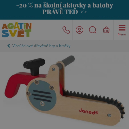
-20 % na školní aktovky a batohy
PRÁVĚ TEĎ >>
Menu
Víceúčelové dřevěné hry a hračky