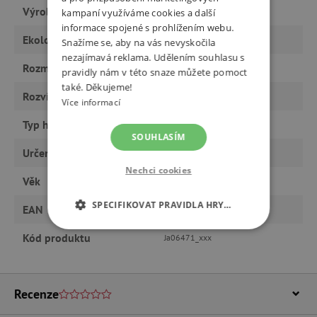
Výrobce
Janod
kampaní využíváme cookies a další
informace spojené s prohlížením webu.
Ekologický výrobek
ano
Snažíme se, aby na vás nevyskočila
nezajímavá reklama. Udělením souhlasu s
Rozměry
27,5 x 9,3 x 11,5 cm
pravidly nám v této snaze můžete pomoct
také. Děkujeme!
Rozvíjí
motoriku, zručnost
Více informací
Typ hračky
hračky
SOUHLASÍM
Určeno pro
kluka
Nechci cookies
Věk
od 6 let, od 3 let
SPECIFIKOVAT PRAVIDLA HRY…
EAN
Ja06471_xxx
NEZBYTNĚ NUTNÉ COOKIES
Kód produktu
Ja06471_xxx
ANALYTICKÉ COOKIES
Recenze
MARKETINGOVÉ COOKIES