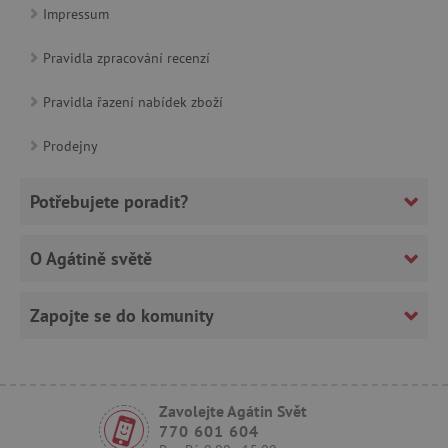
Impressum
Pravidla zpracování recenzí
Pravidla řazení nabídek zboží
CookieScriptConsent
CookieScript
www.agatinsvet.cz
Prodejny
Potřebujete poradit?
O Agátině světě
Zapojte se do komunity
PHPSESSID
PHP.net
p
www.agatinsvet.cz
Zavolejte Agátin Svět
770 601 604