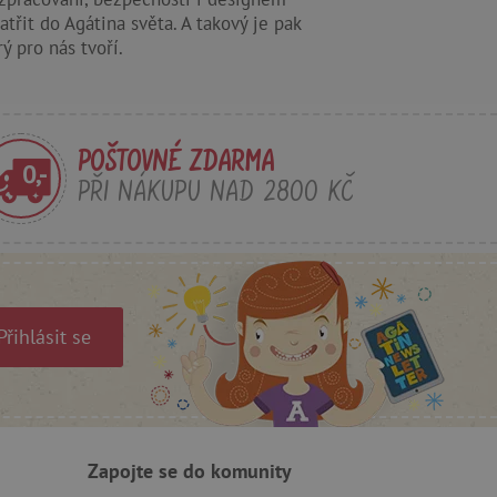
třit do Agátina světa. A takový je pak
oubory
rý pro nás tvoří.
 účtu. Webové stránky nelze
POŠTOVNÉ ZDARMA
ozlišení mezi lidmi a
PŘI NÁKUPU NAD 2800 KČ
by bylo možné podávat
ebových stránek.
ukládání souhlasu
ookies na webových
právními požadavky na
ie cookies.
ukládání souhlasu
Přihlásit se
 stránkách.
a Cookie-Script.com k
se soubory cookie
 cookie Cookie-Script.com
ný k udržování proměnných
Zapojte se do komunity
ozlišení mezi lidmi a