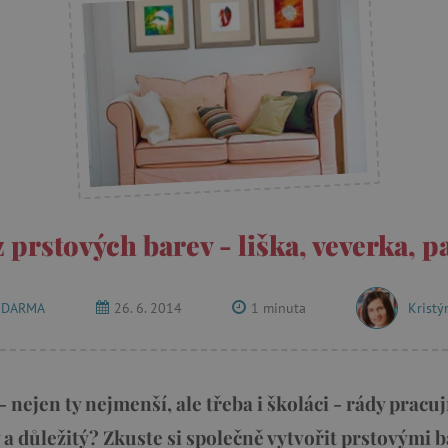
 prstových barev - liška, veverka, 
ZDARMA
26. 6. 2014
1 minuta
Kristý
i - nejen ty nejmenší, ale třeba i školáci - rády pracu
 a důležitý? Zkuste si společně vytvořit prstovými