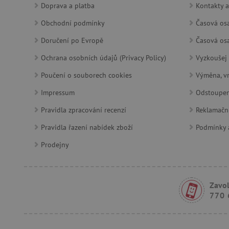
Doprava a platba
Kontakty a
Obchodní podmínky
Časová osa
lastVisitedProduct
Doručení po Evropě
Časová osa
__cf_bm
Ochrana osobních údajů (Privacy Policy)
Vyzkoušej 
Poučení o souborech cookies
Výměna, vr
_sp_ses.f442
Impressum
Odstoupen
featureFlagIdentifier
_lb
Pravidla zpracování recenzí
Reklamačn
Pravidla řazení nabídek zboží
Podmínky a
_pinterest_ct_ua
Prodejny
AWSALBCORS
Zavol
_sp_id.f442
770 
featureFlagCheckoutExpe
udid