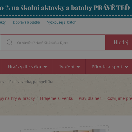
0 % na školní aktovky a batohy PRÁVĚ TEĎ
akty
Doprava a platba
Vyzkoušej si batoh
Hledej
Hračky dle věku
Tvoření
Příroda a sport
v - liška, veverka, pampeliška
py na hry & hračky
Hrajeme si venku
Pravidla her
Rozvíjíme př