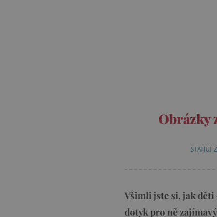
Obrázky z
STAHUJ 
Všimli jste si, jak dět
dotyk pro ně zajímavý