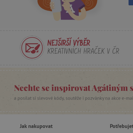
Nezby
Nezbytně nutné soubory cook
bez nezbytně nutných soubo
Název
NEJŠIRŠÍ VÝBĚR
__cf_bm
KREATIVNÍCH HRAČEK V ČR
_lb_ccc
Nechte se inspirovat Agátiným 
cjConsent
Google Priv
a posílat si slevové kódy, soutěže i pozvánky na akce e-ma
CookieScriptConsent
PHPSESSID
Jak nakupovat
Potřebuje
__cf_bm