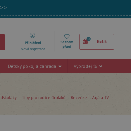
 >>
0
Košík
Seznam
Přihlášení
přání
Nová registrace
Dětský pokoj a zahrada
Výprodej %
edškoláky
Tipy pro rodiče školáků
Recenze
Agáta TV