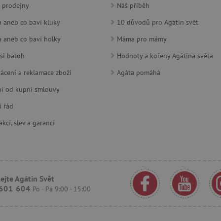
 prodejny
Náš příběh
roboty. To je pro web přínosné, a
.heureka.cz
platné zprávy o používání jejich w
 aneb co baví kluky
10 důvodů pro Agátin svět
www.agatinsvet.cz
1 rok 1
měsíc
 aneb co baví holky
Máma pro mámy
30 minut
Tento soubor cookie se používá k r
Cloudflare Inc.
roboty. To je pro web přínosné, a
si batoh
Hodnoty a kořeny Agátina světa
.onesignal.com
platné zprávy o používání jejich w
ácení a reklamace zboží
Agáta pomáhá
www.agatinsvet.cz
30 minut
OnLine chat
í od kupní smlouvy
www.agatinsvet.cz
4 měsíce
.agatinsvet.cz
Zavřením
Cookie systému lugis box, který ná
í řád
prohlížeče
webu
kcí, slev a garancí
1 rok
Tento soubor cookie se nastavuje v
Pinterest Inc.
Marketing
.ct.pinterest.com
7 dní
Pro pokračující podporu lepivosti 
Amazon.com Inc.
aktualizaci Chromium vytváříme da
www.pages06.net
lepivosti pro každou z těchto funkc
trvání s názvem AWSALBCORS (ALB
ejte Agátin Svět
www.agatinsvet.cz
1 rok 1
OnLine chat
601 604
Po - Pá 9:00 - 15:00
měsíc
rimentVariant
www.agatinsvet.cz
4 měsíce
.agatinsvet.cz
1 měsíc
Tento cookie se používá k jedinečné