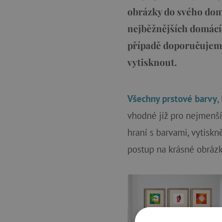
obrázky do svého domo
nejběžnějších domácíc
případě doporučujeme
vytisknout.
Všechny prstové barvy
,
vhodné již pro nejmenší
hraní s barvami, vytiskn
postup na krásné obrázky