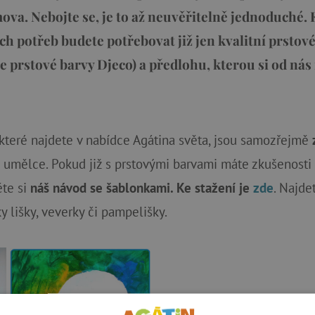
va. Nebojte se, je to až neuvěřitelně jednoduché.
h potřeb budete potřebovat již jen kvalitní prstov
 prstové barvy Djeco) a předlohu, kterou si od nás
 které najdete v nabídce Agátina světa, jsou samozřejmě
 umělce. Pokud již s prstovými barvami máte zkušenosti a
ěte si
náš návod se šablonkami. Ke stažení je
zde
. Najd
 lišky, veverky či pampelišky.