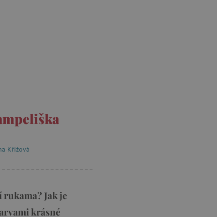
pampeliška
na Křížová
jí rukama? Jak je
 barvami krásné