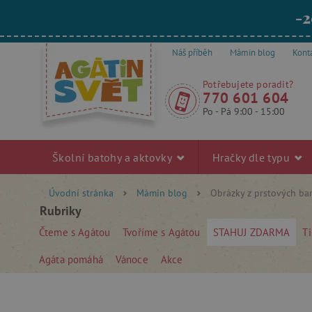
-2
Náš příběh
Mámin blog
Kont
Potřebujete poradit?
770 601 604
Po - Pá 9:00 - 15:00
Školní batohy a aktovky
Hračky dle typu
Úvodní stránka
Mámin blog
Obrázky z prstových bare
Rubriky
Čteme s Agátou
Tvoříme s Agátou
STAHUJ ZDARMA
Ti
Agáta pomáhá
Vánoce
Akce