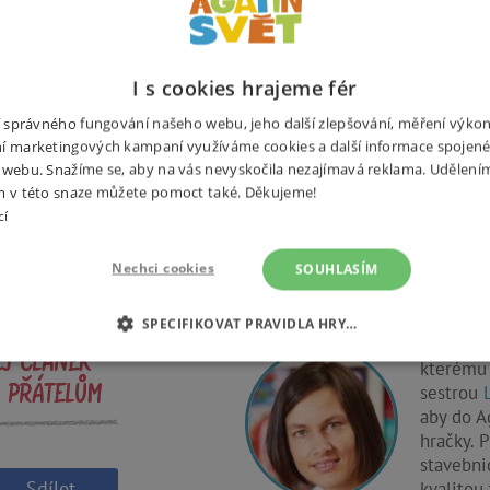
I s cookies hrajeme fér
ní správného fungování našeho webu, jeho další zlepšování, měření výko
í marketingových kampaní využíváme cookies a další informace spojené
 webu. Snažíme se, aby na vás nevyskočila nezajímavá reklama. Udělení
ev a fantazie!
m v této snaze můžete pomoct také. Děkujeme!
cí
Nechci cookies
SOUHLASÍM
Kristý
SPECIFIKOVAT PRAVIDLA HRY…
Kristýna
EJ ČLÁNEK
kterému 
É COOKIES
ANALYTICKÉ COOKIES
MARKETINGOVÉ C
sestrou
 PŘÁTELŮM
aby do Ag
RY
hračky. P
stavebni
Sdílet
kvalitou