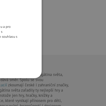
nu a pro
 s
m souhlasu s
na Křížová
 je zakladatelka a duše Agátina světa,
dává směr. Spolu se svou
OOKIES
Lucií
zkoumají české i zahraniční značky,
átina světa zařadily ty nejlepší hry a
rotože jen hry, hračky, knížky a
ce, které vynikají přínosem pro děti,
 zpracování, bezpečností i designem