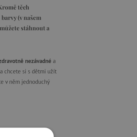
 Kromě těch
é barvy (v našem
 můžete stáhnout a
zdravotně nezávadné
a
 chcete si s dětmi užít
ete v něm jednoduchý