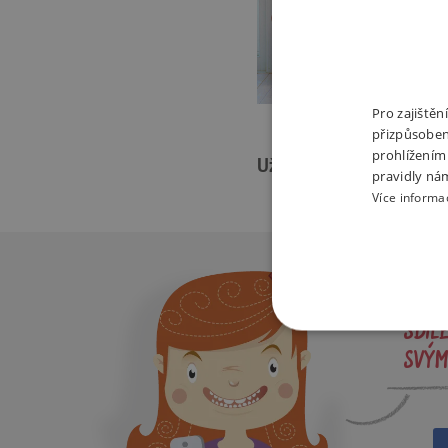
Pro zajiště
přizpůsoben
prohlížením
Užijte si s dětmi rej bar
pravidly ná
Více informa
SDÍL
NEZBYTNĚ NUTN
SVÝM
FUNKČNÍ SOUBO