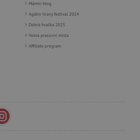
Mámin blog
by bylo možné podávat
ebových stránek.
Agátin hravý festival 2024
Dobrá hračka 2025
ozlišení mezi lidmi a
by bylo možné podávat
Volná pracovní místa
ebových stránek.
Affiliate program
m zajišťuje hledání na
e vztahu k Pinterest
s případy použití CORS po
lší soubory cookie
í lepivosti založených na
).
 identifikaci zařízení,